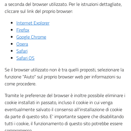
a seconda del browser utilizzato. Per le istruzioni dettagliate,
cliccare sul link del proprio browser:
Internet Explorer
Firefox
Google Chrome
Opera
Safari
Safari OS
Se il browser utilizzato non è tra quelli proposti, selezionare la
funzione "Aiuto" sul proprio browser web per informazioni su
come procedere.
Tramite le preferenze del browser è inoltre possibile eliminare i
cookie installati in passato, incluso il cookie in cui venga
eventualmente salvato il consenso all'installazione di cookie
da parte di questo sito. E' importante sapere che disabilitando
tutti i cookie, il funzionamento di questo sito potrebbe essere
compromesso.