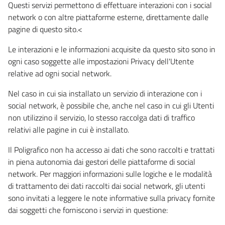
Questi servizi permettono di effettuare interazioni con i social
network o con altre piattaforme esterne, direttamente dalle
pagine di questo sito.<
Le interazioni e le informazioni acquisite da questo sito sono in
ogni caso soggette alle impostazioni Privacy dell'Utente
relative ad ogni social network.
Nel caso in cui sia installato un servizio di interazione con i
social network, è possibile che, anche nel caso in cui gli Utenti
non utilizzino il servizio, lo stesso raccolga dati di traffico
relativi alle pagine in cui è installato.
Il Poligrafico non ha accesso ai dati che sono raccolti e trattati
in piena autonomia dai gestori delle piattaforme di social
network. Per maggiori informazioni sulle logiche e le modalità
di trattamento dei dati raccolti dai social network, gli utenti
sono invitati a leggere le note informative sulla privacy fornite
dai soggetti che forniscono i servizi in questione: