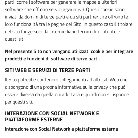
parti (come i software per generare le mappe e ulteriori
software che offrono servizi aggiuntivi). Questi cookie sono
inviati da domini di terze parti e da siti partner che offrono le
loro funzionalità tra le pagine del Sito. In questo caso il titolare
del sito funge solo da intermediario tecnico fra l'utente e
questi siti.
Nel presente Sito non vengono utilizzati cookie per integrare
prodotti e funzioni di software di terze parti.
SITI WEB E SERVIZI DI TERZE PARTI
Il Sito potrebbe contenere collegamenti ad altri siti Web che
dispongono di una propria informativa sulla privacy che può
essere diversa da quella qui adottata e quindi non si risponde
per questi siti.
INTERAZIONE CON SOCIAL NETWORK E
PIATTAFORME ESTERNE
Interazione con Social Network e piattaforme esterne