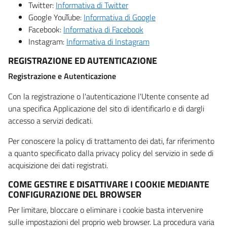
Twitter:
Informativa di Twitter
Google YouTube:
Informativa di Google
Facebook:
Informativa di Facebook
Instagram:
Informativa di Instagram
REGISTRAZIONE ED AUTENTICAZIONE
Registrazione e Autenticazione
Con la registrazione o l'autenticazione l'Utente consente ad
una specifica Applicazione del sito di identificarlo e di dargli
accesso a servizi dedicati.
Per conoscere la policy di trattamento dei dati, far riferimento
a quanto specificato dalla privacy policy del servizio in sede di
acquisizione dei dati registrati.
COME GESTIRE E DISATTIVARE I COOKIE MEDIANTE
CONFIGURAZIONE DEL BROWSER
Per limitare, bloccare o eliminare i cookie basta intervenire
sulle impostazioni del proprio web browser. La procedura varia