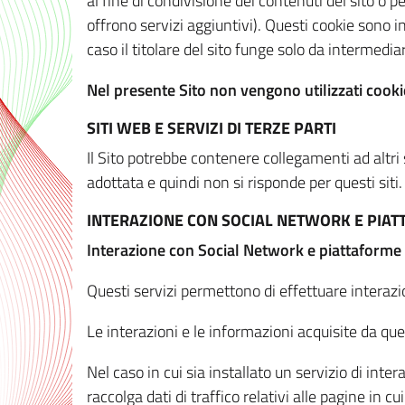
al fine di condivisione dei contenuti del sito o 
offrono servizi aggiuntivi). Questi cookie sono in
caso il titolare del sito funge solo da intermediar
Nel presente Sito non vengono utilizzati cookie
SITI WEB E SERVIZI DI TERZE PARTI
Il Sito potrebbe contenere collegamenti ad altri
adottata e quindi non si risponde per questi siti.
INTERAZIONE CON SOCIAL NETWORK E PIA
Interazione con Social Network e piattaforme
Questi servizi permettono di effettuare interazi
Le interazioni e le informazioni acquisite da qu
Nel caso in cui sia installato un servizio di inter
raccolga dati di traffico relativi alle pagine in cui