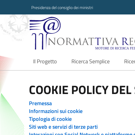
Presidenza del consiglio dei ministri
Normattiva Region
Il Progetto
Ricerca Semplice
Rice
current
COOKIE POLICY DEL 
Premessa
Informazioni sui cookie
Tipologia di cookie
Siti web e servizi di terze parti
Interazioni con Social Network e piattaforme 