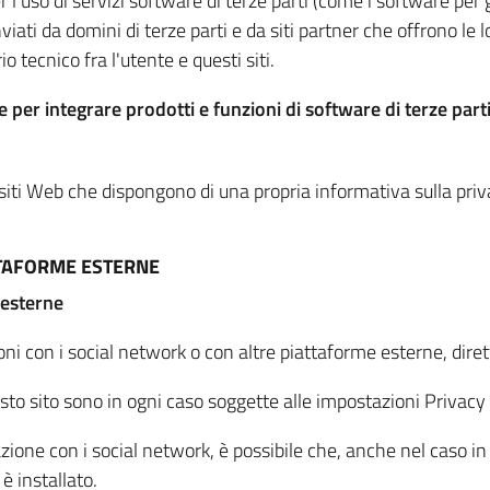
per l'uso di servizi software di terze parti (come i software pe
viati da domini di terze parti e da siti partner che offrono le l
io tecnico fra l'utente e questi siti.
 per integrare prodotti e funzioni di software di terze parti
 siti Web che dispongono di una propria informativa sulla pri
TTAFORME ESTERNE
 esterne
oni con i social network o con altre piattaforme esterne, dire
esto sito sono in ogni caso soggette alle impostazioni Privacy 
azione con i social network, è possibile che, anche nel caso in c
 è installato.