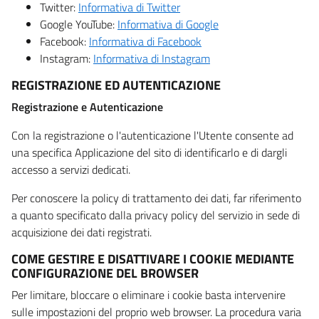
Twitter:
Informativa di Twitter
Google YouTube:
Informativa di Google
Facebook:
Informativa di Facebook
Instagram:
Informativa di Instagram
REGISTRAZIONE ED AUTENTICAZIONE
Registrazione e Autenticazione
Con la registrazione o l'autenticazione l'Utente consente ad
una specifica Applicazione del sito di identificarlo e di dargli
accesso a servizi dedicati.
Per conoscere la policy di trattamento dei dati, far riferimento
a quanto specificato dalla privacy policy del servizio in sede di
acquisizione dei dati registrati.
COME GESTIRE E DISATTIVARE I COOKIE MEDIANTE
CONFIGURAZIONE DEL BROWSER
Per limitare, bloccare o eliminare i cookie basta intervenire
sulle impostazioni del proprio web browser. La procedura varia