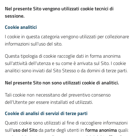
Nel presente Sito vengono utilizzati cookie tecnici di
sessione.
Cookie analitici
I cookie in questa categoria vengono utilizzati per collezionare
informazioni sull'uso del sito.
Questa tipologia di cookie raccoglie dati in forma anonima
sull'attività dell'utenza e su come è arrivata sul Sito. I cookie
analitici sono inviati dal Sito Stesso o da domini di terze parti.
Nel presente Sito non sono utilizzati cookie di analitici.
Tali cookie non necessitano del preventivo consenso
dell'Utente per essere installati ed utilizzati.
Cookie di analisi di servizi di terze parti
Questi cookie sono utilizzati al fine di raccogliere informazioni
sull'
uso del Sito
da parte degli utenti in
forma anonima
quali: