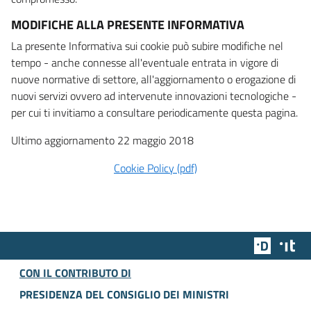
MODIFICHE ALLA PRESENTE INFORMATIVA
La presente Informativa sui cookie può subire modifiche nel
tempo - anche connesse all'eventuale entrata in vigore di
nuove normative di settore, all'aggiornamento o erogazione di
nuovi servizi ovvero ad intervenute innovazioni tecnologiche -
per cui ti invitiamo a consultare periodicamente questa pagina.
Ultimo aggiornamento 22 maggio 2018
Cookie Policy (pdf)
Team Dig
Des
CON IL CONTRIBUTO DI
PRESIDENZA DEL CONSIGLIO DEI MINISTRI