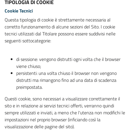
TIPOLOGIA DI COOKIE
Cookie Tecnici
Questa tipologia di cookie è strettamente necessaria al
corretto funzionamento di alcune sezioni del Sito. I cookie
tecnici utilizzati dal Titolare possono essere suddivisi nelle
seguenti sottocategorie:
di sessione: vengono distrutti ogni volta che il browser
viene chiuso;
persistenti: una volta chiuso il browser non vengono
distrutti ma rimangono fino ad una data di scadenza
preimpostata.
Questi cookie, sono necessari a visualizzare correttamente il
sito e in relazione ai servizi tecnici offerti, verranno quindi
sempre utilizzati e inviati, a meno che l'utenza non modifichi le
impostazioni nel proprio browser (inficiando così la
visualizzazione delle pagine del sito).