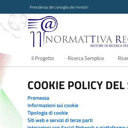
Presidenza del consiglio dei ministri
Normattiva Region
Il Progetto
Ricerca Semplice
Rice
current
COOKIE POLICY DEL 
Premessa
Informazioni sui cookie
Tipologia di cookie
Siti web e servizi di terze parti
Interazioni con Social Network e piattaforme 