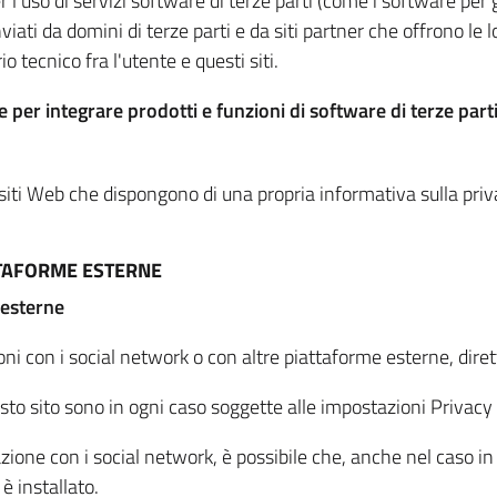
per l'uso di servizi software di terze parti (come i software pe
viati da domini di terze parti e da siti partner che offrono le l
io tecnico fra l'utente e questi siti.
 per integrare prodotti e funzioni di software di terze parti
 siti Web che dispongono di una propria informativa sulla pri
TTAFORME ESTERNE
 esterne
oni con i social network o con altre piattaforme esterne, dire
esto sito sono in ogni caso soggette alle impostazioni Privacy 
azione con i social network, è possibile che, anche nel caso in c
 è installato.