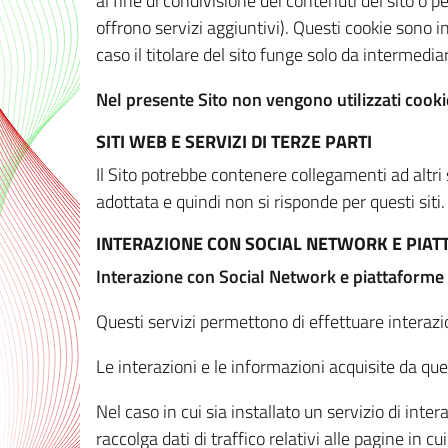
al fine di condivisione dei contenuti del sito o 
offrono servizi aggiuntivi). Questi cookie sono in
caso il titolare del sito funge solo da intermediar
Nel presente Sito non vengono utilizzati cookie
SITI WEB E SERVIZI DI TERZE PARTI
Il Sito potrebbe contenere collegamenti ad altri
adottata e quindi non si risponde per questi siti.
INTERAZIONE CON SOCIAL NETWORK E PIA
Interazione con Social Network e piattaforme
Questi servizi permettono di effettuare interazi
Le interazioni e le informazioni acquisite da qu
Nel caso in cui sia installato un servizio di inter
raccolga dati di traffico relativi alle pagine in cui