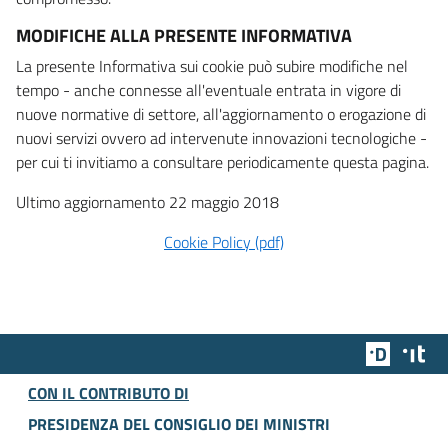
MODIFICHE ALLA PRESENTE INFORMATIVA
La presente Informativa sui cookie può subire modifiche nel
tempo - anche connesse all'eventuale entrata in vigore di
nuove normative di settore, all'aggiornamento o erogazione di
nuovi servizi ovvero ad intervenute innovazioni tecnologiche -
per cui ti invitiamo a consultare periodicamente questa pagina.
Ultimo aggiornamento 22 maggio 2018
Cookie Policy (pdf)
Team Dig
Des
CON IL CONTRIBUTO DI
PRESIDENZA DEL CONSIGLIO DEI MINISTRI