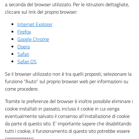
a seconda del browser utilizzato. Per le istruzioni dettagliate,
cliccare sul link del proprio browser:
Internet Explorer
Firefox
Google Chrome
Opera
Safari
Safari OS
Se il browser utilizzato non è tra quelli proposti, selezionare la
funzione "Aiuto" sul proprio browser web per informazioni su
come procedere.
Tramite le preferenze del browser è inoltre possibile eliminare i
cookie installati in passato, incluso il cookie in cui venga
eventualmente salvato il consenso all'installazione di cookie
da parte di questo sito. E' importante sapere che disabilitando
tutti i cookie, il funzionamento di questo sito potrebbe essere
compromesso.