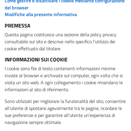
Come gestire e disattivare i cookie mediante configurazione
del browser
Modifiche alla presente informativa
PREMESSA
Questa pagina costituisce una sezione della policy privacy
consultabile sul sito e descrive nello specifico l'utilizzo dei
cookie effettuato dal titolare.
INFORMAZIONI SUI COOKIE
I cookie sono file di testo contenenti informazioni minime
inviate al browser e archiviate sul computer, ogni volta che si
visita un sito web. A ogni collegamento i cookie rimandano le
informazioni al sito di riferimento.
Sono utilizzati per migliorare la funzionalità del sito, consentire
all'utente di spostarsi agevolmente tra le pagine, ricordare le
sue preferenze e per garantire all'utente un'esperienza di
navigazione sempre ottimale.