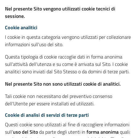
Nel presente Sito vengono utilizzati cookie tecnici di
sessione.
Cookie analitici
I cookie in questa categoria vengono utilizzati per collezionare
informazioni sull'uso del sito.
Questa tipologia di cookie raccoglie dati in forma anonima
sull'attività dell'utenza e su come è arrivata sul Sito. I cookie
analitici sono inviati dal Sito Stesso o da domini di terze parti.
Nel presente Sito non sono utilizzati cookie di analitici.
Tali cookie non necessitano del preventivo consenso
dell'Utente per essere installati ed utilizzati.
Cookie di analisi di servizi di terze parti
Questi cookie sono utilizzati al fine di raccogliere informazioni
sull'
uso del Sito
da parte degli utenti in
forma anonima
quali: