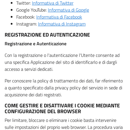
Twitter:
Informativa di Twitter
Google YouTube:
Informativa di Google
Facebook:
Informativa di Facebook
Instagram:
Informativa di Instagram
REGISTRAZIONE ED AUTENTICAZIONE
Registrazione e Autenticazione
Con la registrazione o l'autenticazione l'Utente consente ad
una specifica Applicazione del sito di identificarlo e di dargli
accesso a servizi dedicati.
Per conoscere la policy di trattamento dei dati, far riferimento
a quanto specificato dalla privacy policy del servizio in sede di
acquisizione dei dati registrati.
COME GESTIRE E DISATTIVARE I COOKIE MEDIANTE
CONFIGURAZIONE DEL BROWSER
Per limitare, bloccare o eliminare i cookie basta intervenire
sulle impostazioni del proprio web browser. La procedura varia