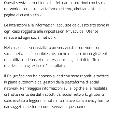
Questi servizi permettono di effettuare interazioni con i social
network o con altre piattaforme esterne, direttamente dalle
pagine di questo sito.<
Le interazioni e le informazioni acquisite da questo sito sono in
ogni caso soggette alle impostazioni Privacy dell'Utente
relative ad ogni social network.
Nel caso in cui sia installato un servizio di interazione con i
social network, è possibile che, anche nel caso in cui gli Utenti
non utilizzino il servizio, lo stesso raccolga dati di traffico
relativi alle pagine in cui è installato.
Il Poligrafico non ha accesso ai dati che sono raccolti e trattati
in piena autonomia dai gestori delle piattaforme di social
network. Per maggiori informazioni sulle logiche e le modalità
di trattamento dei dati raccolti dai social network, gli utenti
sono invitati a leggere le note informative sulla privacy fornite
dai soggetti che forniscono i servizi in questione: