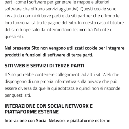
parti (come i software per generare le mappe e ulteriori
software che offrono servizi aggiuntivi). Questi cookie sono
inviati da domini di terze parti e da siti partner che offrono le
loro funzionalità tra le pagine del Sito. In questo caso il titolare
del sito funge solo da intermediario tecnico fra l'utente e
questi siti.
Nel presente Sito non vengono utilizzati cookie per integrare
prodotti e funzioni di software di terze parti.
SITI WEB E SERVIZI DI TERZE PARTI
Il Sito potrebbe contenere collegamenti ad altri siti Web che
dispongono di una propria informativa sulla privacy che può
essere diversa da quella qui adottata e quindi non si risponde
per questi siti.
INTERAZIONE CON SOCIAL NETWORK E
PIATTAFORME ESTERNE
Interazione con Social Network e piattaforme esterne