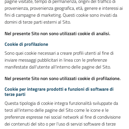
pagine visitate, tempo di permanenza, origini del traffico di
provenienza, provenienza geografica, età, genere e interessi ai
fini di campagne di marketing. Questi cookie sono inviati da
domini di terze parti esterni al Sito.
Nel presente Sito non sono utilizzati cookie di analisi.
Cookie di profilazione
Sono quei cookie necessari a creare profili utenti al fine di
inviare messaggi pubblicitari in linea con le preferenze
manifestate dall'utente all'interno delle pagine del Sito.
Nel presente Sito non sono utilizzati cookie di profilazione.
Cookie per integrare prodotti e funzioni di software di
terze parti
Questa tipologia di cookie integra funzionalità sviluppate da
terzi all'interno delle pagine del Sito come le icone e le
preferenze espresse nei social network al fine di condivisione
dei contenuti del sito o per l'uso di servizi software di terze