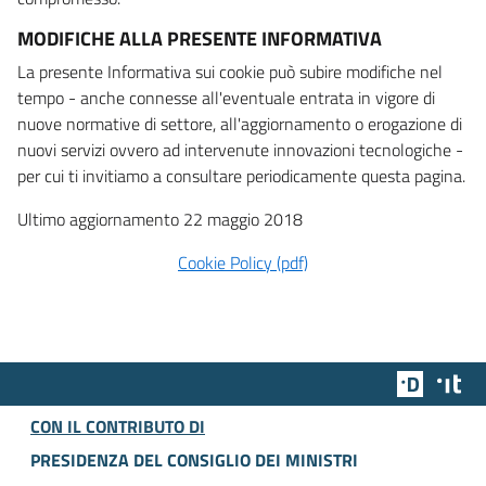
MODIFICHE ALLA PRESENTE INFORMATIVA
La presente Informativa sui cookie può subire modifiche nel
tempo - anche connesse all'eventuale entrata in vigore di
nuove normative di settore, all'aggiornamento o erogazione di
nuovi servizi ovvero ad intervenute innovazioni tecnologiche -
per cui ti invitiamo a consultare periodicamente questa pagina.
Ultimo aggiornamento 22 maggio 2018
Cookie Policy (pdf)
Team Dig
Des
CON IL CONTRIBUTO DI
PRESIDENZA DEL CONSIGLIO DEI MINISTRI