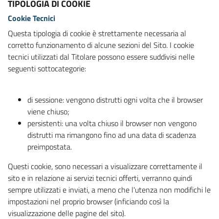
TIPOLOGIA DI COOKIE
Cookie Tecnici
Questa tipologia di cookie è strettamente necessaria al
corretto funzionamento di alcune sezioni del Sito. I cookie
tecnici utilizzati dal Titolare possono essere suddivisi nelle
seguenti sottocategorie:
di sessione: vengono distrutti ogni volta che il browser
viene chiuso;
persistenti: una volta chiuso il browser non vengono
distrutti ma rimangono fino ad una data di scadenza
preimpostata.
Questi cookie, sono necessari a visualizzare correttamente il
sito e in relazione ai servizi tecnici offerti, verranno quindi
sempre utilizzati e inviati, a meno che l'utenza non modifichi le
impostazioni nel proprio browser (inficiando così la
visualizzazione delle pagine del sito).