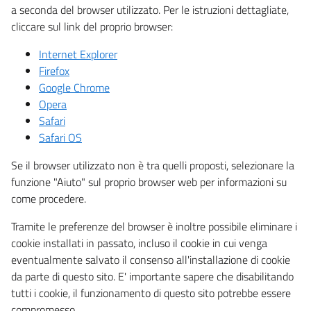
a seconda del browser utilizzato. Per le istruzioni dettagliate,
cliccare sul link del proprio browser:
Internet Explorer
Firefox
Google Chrome
Opera
Safari
Safari OS
Se il browser utilizzato non è tra quelli proposti, selezionare la
funzione "Aiuto" sul proprio browser web per informazioni su
come procedere.
Tramite le preferenze del browser è inoltre possibile eliminare i
cookie installati in passato, incluso il cookie in cui venga
eventualmente salvato il consenso all'installazione di cookie
da parte di questo sito. E' importante sapere che disabilitando
tutti i cookie, il funzionamento di questo sito potrebbe essere
compromesso.