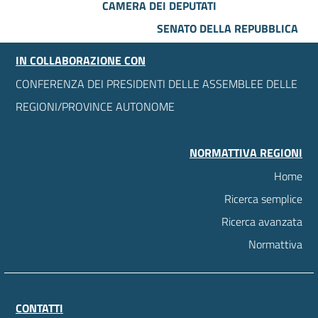
CAMERA DEI DEPUTATI
SENATO DELLA REPUBBLICA
IN COLLABORAZIONE CON
CONFERENZA DEI PRESIDENTI DELLE ASSEMBLEE DELLE
REGIONI/PROVINCE AUTONOME
NORMATTIVA REGIONI
Home
Ricerca semplice
Ricerca avanzata
Normattiva
CONTATTI