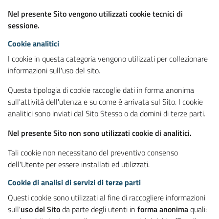
Nel presente Sito vengono utilizzati cookie tecnici di
sessione.
Cookie analitici
I cookie in questa categoria vengono utilizzati per collezionare
informazioni sull'uso del sito.
Questa tipologia di cookie raccoglie dati in forma anonima
sull'attività dell'utenza e su come è arrivata sul Sito. I cookie
analitici sono inviati dal Sito Stesso o da domini di terze parti.
Nel presente Sito non sono utilizzati cookie di analitici.
Tali cookie non necessitano del preventivo consenso
dell'Utente per essere installati ed utilizzati.
Cookie di analisi di servizi di terze parti
Questi cookie sono utilizzati al fine di raccogliere informazioni
sull'
uso del Sito
da parte degli utenti in
forma anonima
quali: