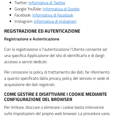
Twitter:
Informativa di Twitter
Google YouTube:
Informativa di Google
Facebook:
Informativa di Facebook
Instagram:
Informativa di Instagram
REGISTRAZIONE ED AUTENTICAZIONE
Registrazione e Autenticazione
Con la registrazione o l'autenticazione l'Utente consente ad
una specifica Applicazione del sito di identificarlo e di dargli
accesso a servizi dedicati.
Per conoscere la policy di trattamento dei dati, far riferimento
a quanto specificato dalla privacy policy del servizio in sede di
acquisizione dei dati registrati.
COME GESTIRE E DISATTIVARE I COOKIE MEDIANTE
CONFIGURAZIONE DEL BROWSER
Per limitare, bloccare o eliminare i cookie basta intervenire
sulle impostazioni del proprio web browser. La procedura varia