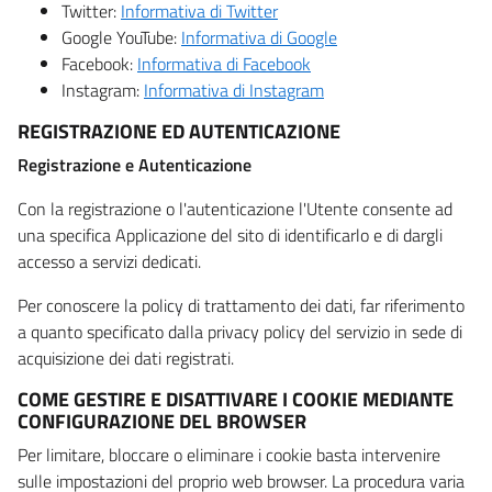
Twitter:
Informativa di Twitter
Google YouTube:
Informativa di Google
Facebook:
Informativa di Facebook
Instagram:
Informativa di Instagram
REGISTRAZIONE ED AUTENTICAZIONE
Registrazione e Autenticazione
Con la registrazione o l'autenticazione l'Utente consente ad
una specifica Applicazione del sito di identificarlo e di dargli
accesso a servizi dedicati.
Per conoscere la policy di trattamento dei dati, far riferimento
a quanto specificato dalla privacy policy del servizio in sede di
acquisizione dei dati registrati.
COME GESTIRE E DISATTIVARE I COOKIE MEDIANTE
CONFIGURAZIONE DEL BROWSER
Per limitare, bloccare o eliminare i cookie basta intervenire
sulle impostazioni del proprio web browser. La procedura varia