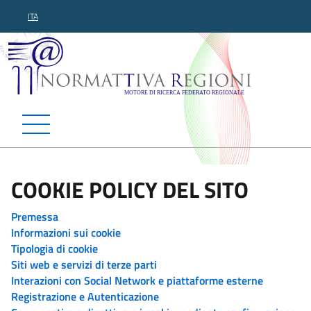
ITA
Normattiva Regioni - Motor
COOKIE POLICY DEL SITO
Premessa
Informazioni sui cookie
Tipologia di cookie
Siti web e servizi di terze parti
Interazioni con Social Network e piattaforme esterne
Registrazione e Autenticazione