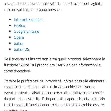
a seconda del browser utilizzato. Per le istruzioni dettagliate,
cliccare sul link del proprio browser:
Internet Explorer
Firefox
Google Chrome
Opera
Safari
Safari OS
Se il browser utilizzato non è tra quelli proposti, selezionare la
funzione "Aiuto" sul proprio browser web per informazioni su
come procedere.
Tramite le preferenze del browser è inoltre possibile eliminare i
cookie installati in passato, incluso il cookie in cui venga
eventualmente salvato il consenso all'installazione di cookie
da parte di questo sito. E' importante sapere che disabilitando
tutti i cookie, il funzionamento di questo sito potrebbe essere
compromesso.