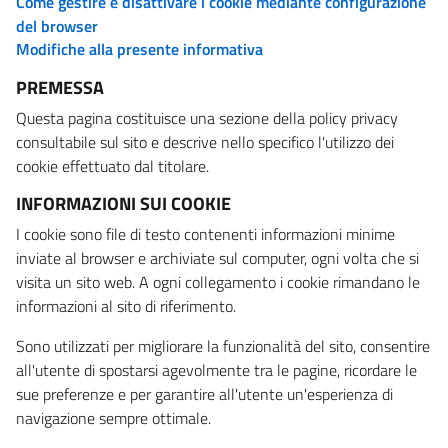
Come gestire e disattivare i cookie mediante configurazione
del browser
Modifiche alla presente informativa
PREMESSA
Questa pagina costituisce una sezione della policy privacy
consultabile sul sito e descrive nello specifico l'utilizzo dei
cookie effettuato dal titolare.
INFORMAZIONI SUI COOKIE
I cookie sono file di testo contenenti informazioni minime
inviate al browser e archiviate sul computer, ogni volta che si
visita un sito web. A ogni collegamento i cookie rimandano le
informazioni al sito di riferimento.
Sono utilizzati per migliorare la funzionalità del sito, consentire
all'utente di spostarsi agevolmente tra le pagine, ricordare le
sue preferenze e per garantire all'utente un'esperienza di
navigazione sempre ottimale.