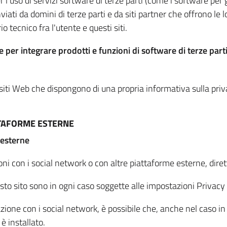
per l'uso di servizi software di terze parti (come i software pe
viati da domini di terze parti e da siti partner che offrono le l
io tecnico fra l'utente e questi siti.
 per integrare prodotti e funzioni di software di terze parti
 siti Web che dispongono di una propria informativa sulla pri
TTAFORME ESTERNE
 esterne
oni con i social network o con altre piattaforme esterne, dire
esto sito sono in ogni caso soggette alle impostazioni Privacy 
azione con i social network, è possibile che, anche nel caso in c
 è installato.