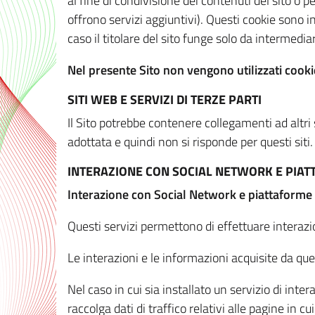
al fine di condivisione dei contenuti del sito o 
offrono servizi aggiuntivi). Questi cookie sono in
caso il titolare del sito funge solo da intermediar
Nel presente Sito non vengono utilizzati cookie
SITI WEB E SERVIZI DI TERZE PARTI
Il Sito potrebbe contenere collegamenti ad altri
adottata e quindi non si risponde per questi siti.
INTERAZIONE CON SOCIAL NETWORK E PIA
Interazione con Social Network e piattaforme
Questi servizi permettono di effettuare interazi
Le interazioni e le informazioni acquisite da qu
Nel caso in cui sia installato un servizio di inter
raccolga dati di traffico relativi alle pagine in cui