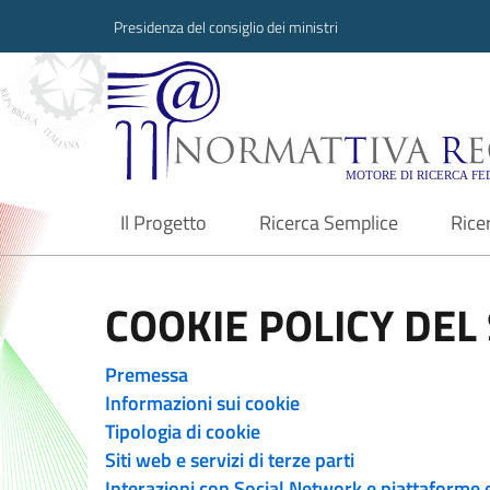
Presidenza del consiglio dei ministri
Normattiva Region
Il Progetto
Ricerca Semplice
Rice
current
COOKIE POLICY DEL 
Premessa
Informazioni sui cookie
Tipologia di cookie
Siti web e servizi di terze parti
Interazioni con Social Network e piattaforme 