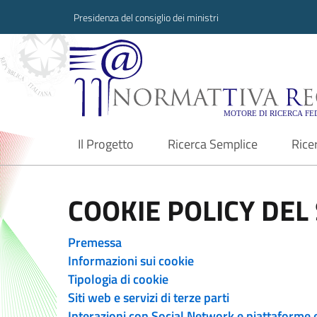
Presidenza del consiglio dei ministri
Normattiva Region
Il Progetto
Ricerca Semplice
Rice
current
COOKIE POLICY DEL 
Premessa
Informazioni sui cookie
Tipologia di cookie
Siti web e servizi di terze parti
Interazioni con Social Network e piattaforme 