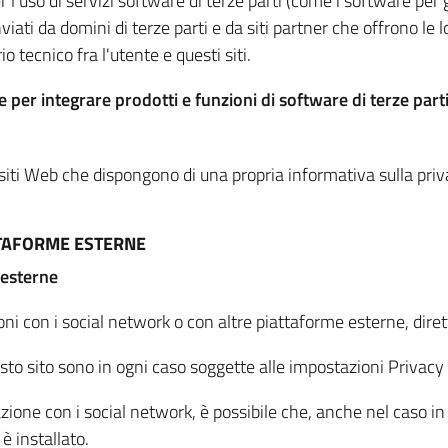
per l'uso di servizi software di terze parti (come i software pe
viati da domini di terze parti e da siti partner che offrono le l
io tecnico fra l'utente e questi siti.
 per integrare prodotti e funzioni di software di terze parti
 siti Web che dispongono di una propria informativa sulla pri
TTAFORME ESTERNE
 esterne
oni con i social network o con altre piattaforme esterne, dire
esto sito sono in ogni caso soggette alle impostazioni Privacy 
azione con i social network, è possibile che, anche nel caso in c
 è installato.