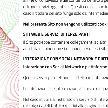
al fine di condivisione dei contenuti del sito o 
offrono servizi aggiuntivi). Questi cookie sono in
caso il titolare del sito funge solo da intermediar
Nel presente Sito non vengono utilizzati cookie
SITI WEB E SERVIZI DI TERZE PARTI
Il Sito potrebbe contenere collegamenti ad altri
adottata e quindi non si risponde per questi siti.
INTERAZIONE CON SOCIAL NETWORK E PIA
Interazione con Social Network e piattaforme
Questi servizi permettono di effettuare interazi
Le interazioni e le informazioni acquisite da qu
Nel caso in cui sia installato un servizio di inter
raccolga dati di traffico relativi alle pagine in cui