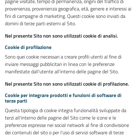
pagine visitate, tempo di permanenza, origini del traffico di
provenienza, provenienza geografica, età, genere e interessi ai
fini di campagne di marketing. Questi cookie sono inviati da
domini di terze parti esterni al Sito.
Nel presente Sito non sono utilizzati cookie di analisi.
Cookie di profilazione
Sono quei cookie necessari a creare profili utenti al fine di
inviare messaggi pubblicitari in linea con le preferenze
manifestate dall'utente all'interno delle pagine del Sito.
Nel presente Sito non sono utilizzati cookie di profilazione.
Cookie per integrare prodotti e funzioni di software di
terze parti
Questa tipologia di cookie integra funzionalità sviluppate da
terzi all'interno delle pagine del Sito come le icone e le
preferenze espresse nei social network al fine di condivisione
dei contenuti del sito o per l'uso di servizi software di terze