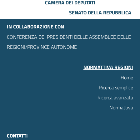
CAMERA DEI DEPUTATI
SENATO DELLA REPUBBLICA
IN COLLABORAZIONE CON
CONFERENZA DEI PRESIDENTI DELLE ASSEMBLEE DELLE
REGIONI/PROVINCE AUTONOME
NORMATTIVA REGIONI
Home
Ricerca semplice
Ricerca avanzata
Normattiva
CONTATTI