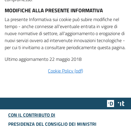
MODIFICHE ALLA PRESENTE INFORMATIVA
La presente Informativa sui cookie può subire modifiche nel
tempo - anche connesse all'eventuale entrata in vigore di
nuove normative di settore, all'aggiornamento o erogazione di
nuovi servizi ovvero ad intervenute innovazioni tecnologiche -
per cui ti invitiamo a consultare periodicamente questa pagina.
Ultimo aggiornamento 22 maggio 2018
Cookie Policy (pdf)
Team Dig
Des
CON IL CONTRIBUTO DI
PRESIDENZA DEL CONSIGLIO DEI MINISTRI