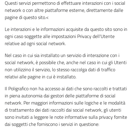
Questi servizi permettono di effettuare interazioni con i social
network o con altre piattaforme esterne, direttamente dalle
pagine di questo sito.<
Le interazioni e le informazioni acquisite da questo sito sono in
ogni caso soggette alle impostazioni Privacy dell'Utente
relative ad ogni social network.
Nel caso in cui sia installato un servizio di interazione con i
social network, è possibile che, anche nel caso in cui gli Utenti
non utilizzino il servizio, lo stesso raccolga dati di traffico
relativi alle pagine in cui è installato.
Il Poligrafico non ha accesso ai dati che sono raccolti e trattati
in piena autonomia dai gestori delle piattaforme di social
network. Per maggiori informazioni sulle logiche e le modalità
di trattamento dei dati raccolti dai social network, gli utenti
sono invitati a leggere le note informative sulla privacy fornite
dai soggetti che forniscono i servizi in questione: