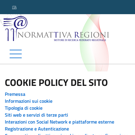
ITA
Normattiva Regioni - Motor
COOKIE POLICY DEL SITO
Premessa
Informazioni sui cookie
Tipologia di cookie
Siti web e servizi di terze parti
Interazioni con Social Network e piattaforme esterne
Registrazione e Autenticazione