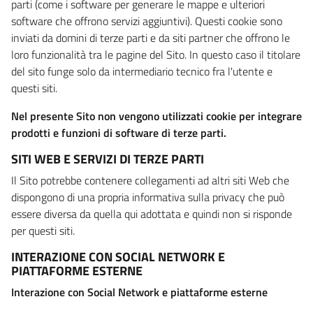
parti (come i software per generare le mappe e ulteriori
software che offrono servizi aggiuntivi). Questi cookie sono
inviati da domini di terze parti e da siti partner che offrono le
loro funzionalità tra le pagine del Sito. In questo caso il titolare
del sito funge solo da intermediario tecnico fra l'utente e
questi siti.
Nel presente Sito non vengono utilizzati cookie per integrare
prodotti e funzioni di software di terze parti.
SITI WEB E SERVIZI DI TERZE PARTI
Il Sito potrebbe contenere collegamenti ad altri siti Web che
dispongono di una propria informativa sulla privacy che può
essere diversa da quella qui adottata e quindi non si risponde
per questi siti.
INTERAZIONE CON SOCIAL NETWORK E
PIATTAFORME ESTERNE
Interazione con Social Network e piattaforme esterne