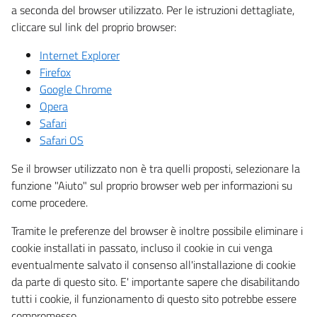
a seconda del browser utilizzato. Per le istruzioni dettagliate,
cliccare sul link del proprio browser:
Internet Explorer
Firefox
Google Chrome
Opera
Safari
Safari OS
Se il browser utilizzato non è tra quelli proposti, selezionare la
funzione "Aiuto" sul proprio browser web per informazioni su
come procedere.
Tramite le preferenze del browser è inoltre possibile eliminare i
cookie installati in passato, incluso il cookie in cui venga
eventualmente salvato il consenso all'installazione di cookie
da parte di questo sito. E' importante sapere che disabilitando
tutti i cookie, il funzionamento di questo sito potrebbe essere
compromesso.