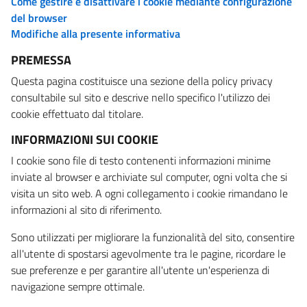
Come gestire e disattivare i cookie mediante configurazione
del browser
Modifiche alla presente informativa
PREMESSA
Questa pagina costituisce una sezione della policy privacy
consultabile sul sito e descrive nello specifico l'utilizzo dei
cookie effettuato dal titolare.
INFORMAZIONI SUI COOKIE
I cookie sono file di testo contenenti informazioni minime
inviate al browser e archiviate sul computer, ogni volta che si
visita un sito web. A ogni collegamento i cookie rimandano le
informazioni al sito di riferimento.
Sono utilizzati per migliorare la funzionalità del sito, consentire
all'utente di spostarsi agevolmente tra le pagine, ricordare le
sue preferenze e per garantire all'utente un'esperienza di
navigazione sempre ottimale.