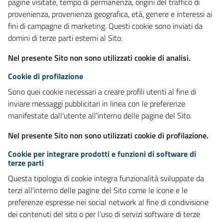
pagine visitate, tempo di permanenza, origini del traffico di
provenienza, provenienza geografica, età, genere e interessi ai
fini di campagne di marketing. Questi cookie sono inviati da
domini di terze parti esterni al Sito.
Nel presente Sito non sono utilizzati cookie di analisi.
Cookie di profilazione
Sono quei cookie necessari a creare profili utenti al fine di
inviare messaggi pubblicitari in linea con le preferenze
manifestate dall'utente all'interno delle pagine del Sito.
Nel presente Sito non sono utilizzati cookie di profilazione.
Cookie per integrare prodotti e funzioni di software di
terze parti
Questa tipologia di cookie integra funzionalità sviluppate da
terzi all'interno delle pagine del Sito come le icone e le
preferenze espresse nei social network al fine di condivisione
dei contenuti del sito o per l'uso di servizi software di terze