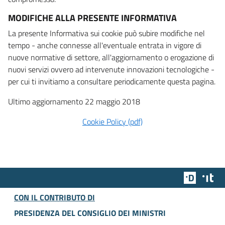
MODIFICHE ALLA PRESENTE INFORMATIVA
La presente Informativa sui cookie può subire modifiche nel
tempo - anche connesse all'eventuale entrata in vigore di
nuove normative di settore, all'aggiornamento o erogazione di
nuovi servizi ovvero ad intervenute innovazioni tecnologiche -
per cui ti invitiamo a consultare periodicamente questa pagina.
Ultimo aggiornamento 22 maggio 2018
Cookie Policy (pdf)
Team Dig
Des
CON IL CONTRIBUTO DI
PRESIDENZA DEL CONSIGLIO DEI MINISTRI