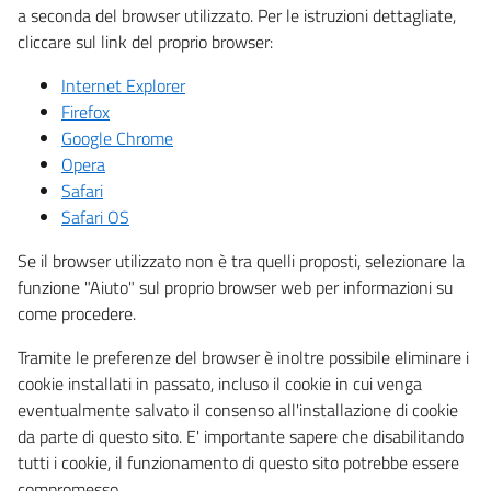
a seconda del browser utilizzato. Per le istruzioni dettagliate,
cliccare sul link del proprio browser:
Internet Explorer
Firefox
Google Chrome
Opera
Safari
Safari OS
Se il browser utilizzato non è tra quelli proposti, selezionare la
funzione "Aiuto" sul proprio browser web per informazioni su
come procedere.
Tramite le preferenze del browser è inoltre possibile eliminare i
cookie installati in passato, incluso il cookie in cui venga
eventualmente salvato il consenso all'installazione di cookie
da parte di questo sito. E' importante sapere che disabilitando
tutti i cookie, il funzionamento di questo sito potrebbe essere
compromesso.