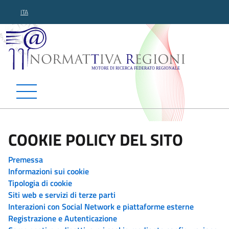
ITA
Normattiva Regioni - Motor
COOKIE POLICY DEL SITO
Premessa
Informazioni sui cookie
Tipologia di cookie
Siti web e servizi di terze parti
Interazioni con Social Network e piattaforme esterne
Registrazione e Autenticazione