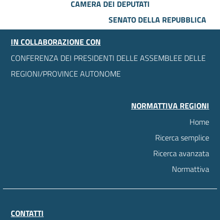
CAMERA DEI DEPUTATI
SENATO DELLA REPUBBLICA
IN COLLABORAZIONE CON
CONFERENZA DEI PRESIDENTI DELLE ASSEMBLEE DELLE
REGIONI/PROVINCE AUTONOME
NORMATTIVA REGIONI
Home
Ricerca semplice
Ricerca avanzata
Normattiva
CONTATTI