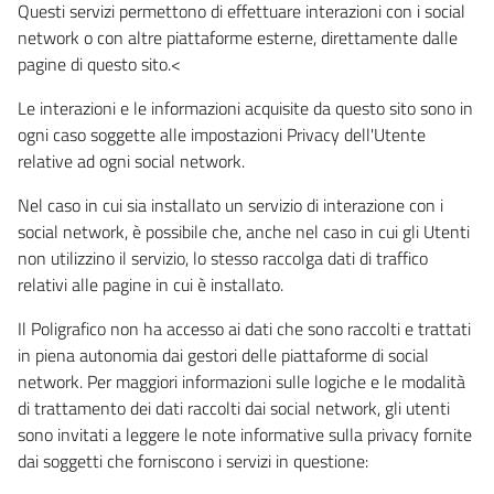
Questi servizi permettono di effettuare interazioni con i social
network o con altre piattaforme esterne, direttamente dalle
pagine di questo sito.<
Le interazioni e le informazioni acquisite da questo sito sono in
ogni caso soggette alle impostazioni Privacy dell'Utente
relative ad ogni social network.
Nel caso in cui sia installato un servizio di interazione con i
social network, è possibile che, anche nel caso in cui gli Utenti
non utilizzino il servizio, lo stesso raccolga dati di traffico
relativi alle pagine in cui è installato.
Il Poligrafico non ha accesso ai dati che sono raccolti e trattati
in piena autonomia dai gestori delle piattaforme di social
network. Per maggiori informazioni sulle logiche e le modalità
di trattamento dei dati raccolti dai social network, gli utenti
sono invitati a leggere le note informative sulla privacy fornite
dai soggetti che forniscono i servizi in questione: