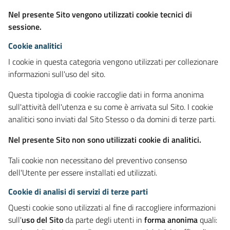
Nel presente Sito vengono utilizzati cookie tecnici di
sessione.
Cookie analitici
I cookie in questa categoria vengono utilizzati per collezionare
informazioni sull'uso del sito.
Questa tipologia di cookie raccoglie dati in forma anonima
sull'attività dell'utenza e su come è arrivata sul Sito. I cookie
analitici sono inviati dal Sito Stesso o da domini di terze parti.
Nel presente Sito non sono utilizzati cookie di analitici.
Tali cookie non necessitano del preventivo consenso
dell'Utente per essere installati ed utilizzati.
Cookie di analisi di servizi di terze parti
Questi cookie sono utilizzati al fine di raccogliere informazioni
sull'
uso del Sito
da parte degli utenti in
forma anonima
quali: