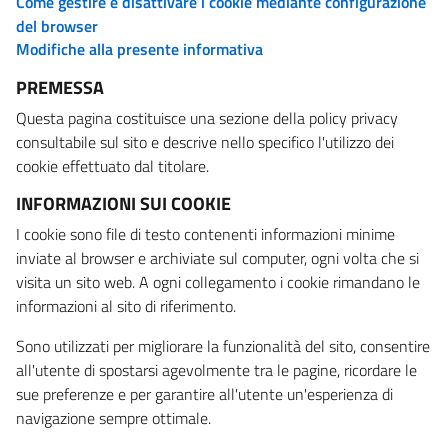
Come gestire e disattivare i cookie mediante configurazione
del browser
Modifiche alla presente informativa
PREMESSA
Questa pagina costituisce una sezione della policy privacy
consultabile sul sito e descrive nello specifico l'utilizzo dei
cookie effettuato dal titolare.
INFORMAZIONI SUI COOKIE
I cookie sono file di testo contenenti informazioni minime
inviate al browser e archiviate sul computer, ogni volta che si
visita un sito web. A ogni collegamento i cookie rimandano le
informazioni al sito di riferimento.
Sono utilizzati per migliorare la funzionalità del sito, consentire
all'utente di spostarsi agevolmente tra le pagine, ricordare le
sue preferenze e per garantire all'utente un'esperienza di
navigazione sempre ottimale.