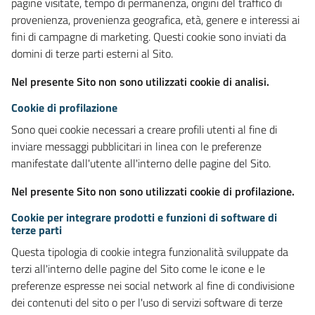
pagine visitate, tempo di permanenza, origini del traffico di
provenienza, provenienza geografica, età, genere e interessi ai
fini di campagne di marketing. Questi cookie sono inviati da
domini di terze parti esterni al Sito.
Nel presente Sito non sono utilizzati cookie di analisi.
Cookie di profilazione
Sono quei cookie necessari a creare profili utenti al fine di
inviare messaggi pubblicitari in linea con le preferenze
manifestate dall'utente all'interno delle pagine del Sito.
Nel presente Sito non sono utilizzati cookie di profilazione.
Cookie per integrare prodotti e funzioni di software di
terze parti
Questa tipologia di cookie integra funzionalità sviluppate da
terzi all'interno delle pagine del Sito come le icone e le
preferenze espresse nei social network al fine di condivisione
dei contenuti del sito o per l'uso di servizi software di terze