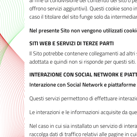
al fine di condivisione dei contenuti del sito o 
offrono servizi aggiuntivi). Questi cookie sono in
caso il titolare del sito funge solo da intermediar
Nel presente Sito non vengono utilizzati cookie
SITI WEB E SERVIZI DI TERZE PARTI
Il Sito potrebbe contenere collegamenti ad altri
adottata e quindi non si risponde per questi siti.
INTERAZIONE CON SOCIAL NETWORK E PIA
Interazione con Social Network e piattaforme
Questi servizi permettono di effettuare interazi
Le interazioni e le informazioni acquisite da qu
Nel caso in cui sia installato un servizio di inter
raccolga dati di traffico relativi alle pagine in cui