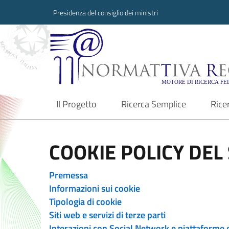
Presidenza del consiglio dei ministri
Normattiva Region
Il Progetto
Ricerca Semplice
Rice
current
COOKIE POLICY DEL 
Premessa
Informazioni sui cookie
Tipologia di cookie
Siti web e servizi di terze parti
Interazioni con Social Network e piattaforme 