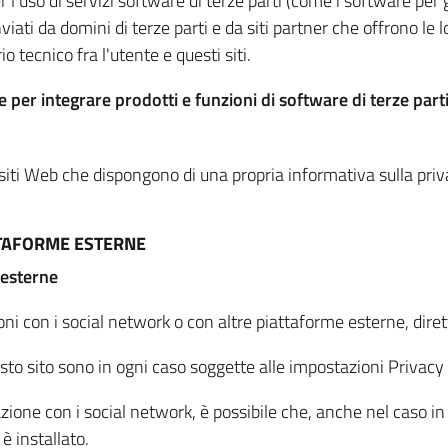
per l'uso di servizi software di terze parti (come i software pe
viati da domini di terze parti e da siti partner che offrono le l
io tecnico fra l'utente e questi siti.
 per integrare prodotti e funzioni di software di terze parti
 siti Web che dispongono di una propria informativa sulla pri
TTAFORME ESTERNE
 esterne
oni con i social network o con altre piattaforme esterne, dire
esto sito sono in ogni caso soggette alle impostazioni Privacy 
azione con i social network, è possibile che, anche nel caso in c
 è installato.