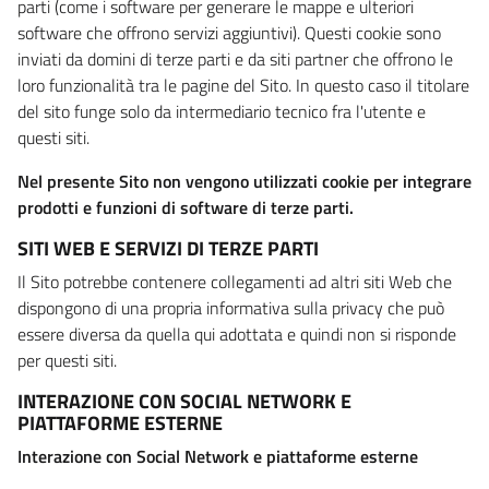
parti (come i software per generare le mappe e ulteriori
software che offrono servizi aggiuntivi). Questi cookie sono
inviati da domini di terze parti e da siti partner che offrono le
loro funzionalità tra le pagine del Sito. In questo caso il titolare
del sito funge solo da intermediario tecnico fra l'utente e
questi siti.
Nel presente Sito non vengono utilizzati cookie per integrare
prodotti e funzioni di software di terze parti.
SITI WEB E SERVIZI DI TERZE PARTI
Il Sito potrebbe contenere collegamenti ad altri siti Web che
dispongono di una propria informativa sulla privacy che può
essere diversa da quella qui adottata e quindi non si risponde
per questi siti.
INTERAZIONE CON SOCIAL NETWORK E
PIATTAFORME ESTERNE
Interazione con Social Network e piattaforme esterne