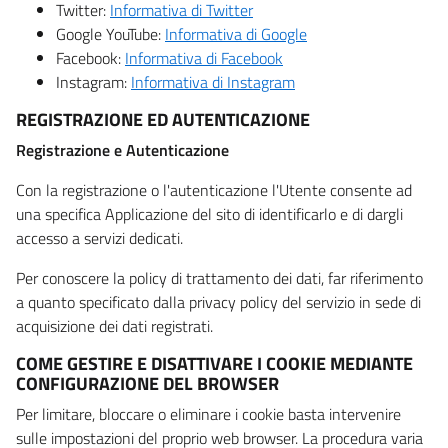
Twitter:
Informativa di Twitter
Google YouTube:
Informativa di Google
Facebook:
Informativa di Facebook
Instagram:
Informativa di Instagram
REGISTRAZIONE ED AUTENTICAZIONE
Registrazione e Autenticazione
Con la registrazione o l'autenticazione l'Utente consente ad
una specifica Applicazione del sito di identificarlo e di dargli
accesso a servizi dedicati.
Per conoscere la policy di trattamento dei dati, far riferimento
a quanto specificato dalla privacy policy del servizio in sede di
acquisizione dei dati registrati.
COME GESTIRE E DISATTIVARE I COOKIE MEDIANTE
CONFIGURAZIONE DEL BROWSER
Per limitare, bloccare o eliminare i cookie basta intervenire
sulle impostazioni del proprio web browser. La procedura varia