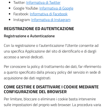
Twitter:
Informativa di Twitter
Google YouTube:
Informativa di Google
Facebook:
Informativa di Facebook
Instagram:
Informativa di Instagram
REGISTRAZIONE ED AUTENTICAZIONE
Registrazione e Autenticazione
Con la registrazione o l'autenticazione l'Utente consente ad
una specifica Applicazione del sito di identificarlo e di dargli
accesso a servizi dedicati.
Per conoscere la policy di trattamento dei dati, far riferimento
a quanto specificato dalla privacy policy del servizio in sede di
acquisizione dei dati registrati.
COME GESTIRE E DISATTIVARE I COOKIE MEDIANTE
CONFIGURAZIONE DEL BROWSER
Per limitare, bloccare o eliminare i cookie basta intervenire
sulle impostazioni del proprio web browser. La procedura varia