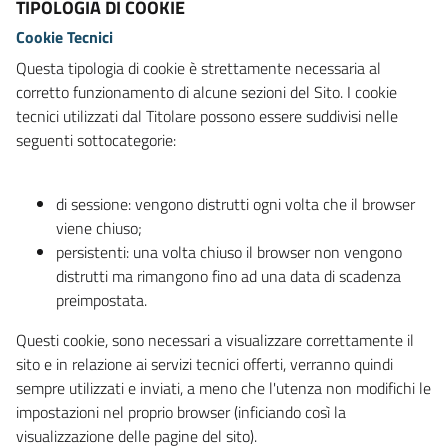
TIPOLOGIA DI COOKIE
Cookie Tecnici
Questa tipologia di cookie è strettamente necessaria al
corretto funzionamento di alcune sezioni del Sito. I cookie
tecnici utilizzati dal Titolare possono essere suddivisi nelle
seguenti sottocategorie:
di sessione: vengono distrutti ogni volta che il browser
viene chiuso;
persistenti: una volta chiuso il browser non vengono
distrutti ma rimangono fino ad una data di scadenza
preimpostata.
Questi cookie, sono necessari a visualizzare correttamente il
sito e in relazione ai servizi tecnici offerti, verranno quindi
sempre utilizzati e inviati, a meno che l'utenza non modifichi le
impostazioni nel proprio browser (inficiando così la
visualizzazione delle pagine del sito).