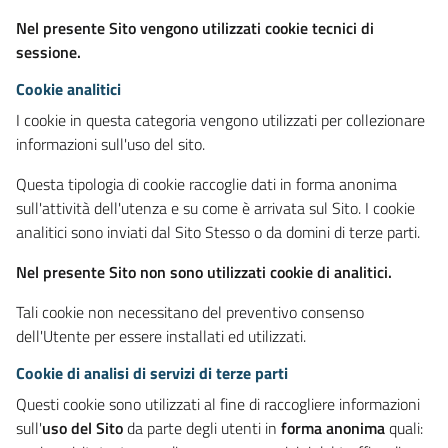
Nel presente Sito vengono utilizzati cookie tecnici di
sessione.
Cookie analitici
I cookie in questa categoria vengono utilizzati per collezionare
informazioni sull'uso del sito.
Questa tipologia di cookie raccoglie dati in forma anonima
sull'attività dell'utenza e su come è arrivata sul Sito. I cookie
analitici sono inviati dal Sito Stesso o da domini di terze parti.
Nel presente Sito non sono utilizzati cookie di analitici.
Tali cookie non necessitano del preventivo consenso
dell'Utente per essere installati ed utilizzati.
Cookie di analisi di servizi di terze parti
Questi cookie sono utilizzati al fine di raccogliere informazioni
sull'
uso del Sito
da parte degli utenti in
forma anonima
quali: