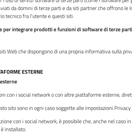
per l'uso di servizi software di terze parti (come i software pe
viati da domini di terze parti e da siti partner che offrono le l
io tecnico fra l'utente e questi siti.
 per integrare prodotti e funzioni di software di terze parti
 siti Web che dispongono di una propria informativa sulla pri
TTAFORME ESTERNE
 esterne
oni con i social network o con altre piattaforme esterne, dire
esto sito sono in ogni caso soggette alle impostazioni Privacy 
azione con i social network, è possibile che, anche nel caso in c
 è installato.