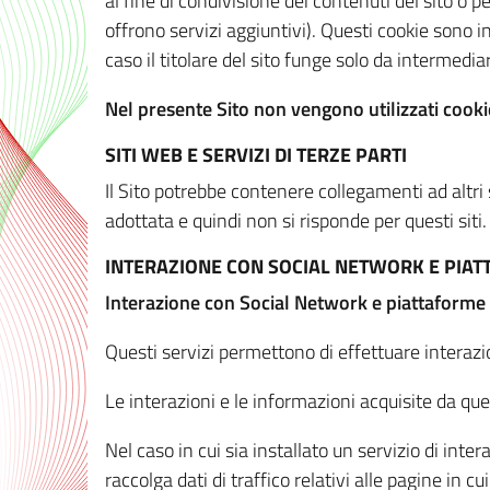
al fine di condivisione dei contenuti del sito o 
offrono servizi aggiuntivi). Questi cookie sono in
caso il titolare del sito funge solo da intermediar
Nel presente Sito non vengono utilizzati cookie
SITI WEB E SERVIZI DI TERZE PARTI
Il Sito potrebbe contenere collegamenti ad altri
adottata e quindi non si risponde per questi siti.
INTERAZIONE CON SOCIAL NETWORK E PIA
Interazione con Social Network e piattaforme
Questi servizi permettono di effettuare interazi
Le interazioni e le informazioni acquisite da qu
Nel caso in cui sia installato un servizio di inter
raccolga dati di traffico relativi alle pagine in cui