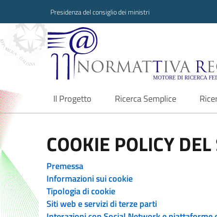
Presidenza del consiglio dei ministri
Normattiva Region
Il Progetto
Ricerca Semplice
Rice
current
COOKIE POLICY DEL 
Premessa
Informazioni sui cookie
Tipologia di cookie
Siti web e servizi di terze parti
Interazioni con Social Network e piattaforme 