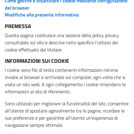
Come gestire e disattivare i cookie mediante configurazione
del browser
Modifiche alla presente informativa
PREMESSA
Questa pagina costituisce una sezione della policy privacy
consultabile sul sito e descrive nello specifico l'utilizzo dei
cookie effettuato dal titolare.
INFORMAZIONI SUI COOKIE
I cookie sono file di testo contenenti informazioni minime
inviate al browser e archiviate sul computer, ogni volta che si
visita un sito web. A ogni collegamento i cookie rimandano le
informazioni al sito di riferimento.
Sono utilizzati per migliorare la funzionalità del sito, consentire
all'utente di spostarsi agevolmente tra le pagine, ricordare le
sue preferenze e per garantire all'utente un'esperienza di
navigazione sempre ottimale.