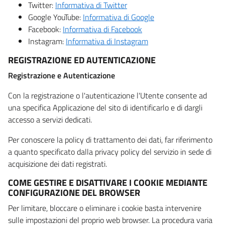
Twitter:
Informativa di Twitter
Google YouTube:
Informativa di Google
Facebook:
Informativa di Facebook
Instagram:
Informativa di Instagram
REGISTRAZIONE ED AUTENTICAZIONE
Registrazione e Autenticazione
Con la registrazione o l'autenticazione l'Utente consente ad
una specifica Applicazione del sito di identificarlo e di dargli
accesso a servizi dedicati.
Per conoscere la policy di trattamento dei dati, far riferimento
a quanto specificato dalla privacy policy del servizio in sede di
acquisizione dei dati registrati.
COME GESTIRE E DISATTIVARE I COOKIE MEDIANTE
CONFIGURAZIONE DEL BROWSER
Per limitare, bloccare o eliminare i cookie basta intervenire
sulle impostazioni del proprio web browser. La procedura varia