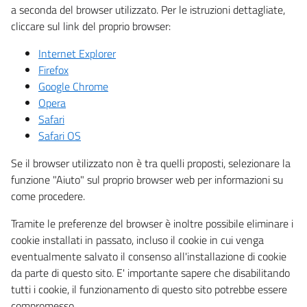
a seconda del browser utilizzato. Per le istruzioni dettagliate,
cliccare sul link del proprio browser:
Internet Explorer
Firefox
Google Chrome
Opera
Safari
Safari OS
Se il browser utilizzato non è tra quelli proposti, selezionare la
funzione "Aiuto" sul proprio browser web per informazioni su
come procedere.
Tramite le preferenze del browser è inoltre possibile eliminare i
cookie installati in passato, incluso il cookie in cui venga
eventualmente salvato il consenso all'installazione di cookie
da parte di questo sito. E' importante sapere che disabilitando
tutti i cookie, il funzionamento di questo sito potrebbe essere
compromesso.