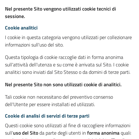
Nel presente Sito vengono utilizzati cookie tecnici di
sessione.
Cookie analitici
I cookie in questa categoria vengono utilizzati per collezionare
informazioni sull'uso del sito.
Questa tipologia di cookie raccoglie dati in forma anonima
sull'attività dell'utenza e su come è arrivata sul Sito. I cookie
analitici sono inviati dal Sito Stesso o da domini di terze parti.
Nel presente Sito non sono utilizzati cookie di analitici.
Tali cookie non necessitano del preventivo consenso
dell'Utente per essere installati ed utilizzati.
Cookie di analisi di servizi di terze parti
Questi cookie sono utilizzati al fine di raccogliere informazioni
sull'
uso del Sito
da parte degli utenti in
forma anonima
quali: