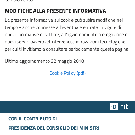
MODIFICHE ALLA PRESENTE INFORMATIVA
La presente Informativa sui cookie può subire modifiche nel
tempo - anche connesse all'eventuale entrata in vigore di
nuove normative di settore, all'aggiornamento o erogazione di
nuovi servizi ovvero ad intervenute innovazioni tecnologiche -
per cui ti invitiamo a consultare periodicamente questa pagina.
Ultimo aggiornamento 22 maggio 2018
Cookie Policy (pdf)
Team Dig
Des
CON IL CONTRIBUTO DI
PRESIDENZA DEL CONSIGLIO DEI MINISTRI