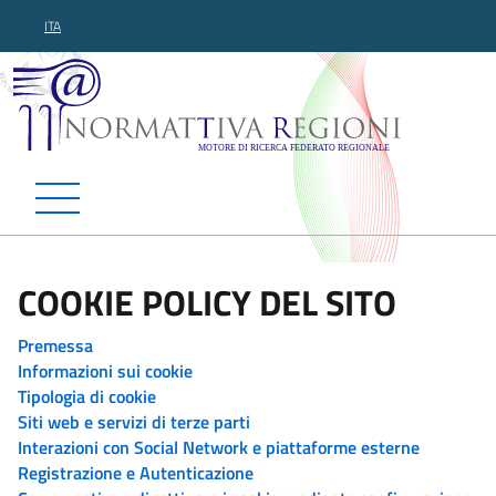
ITA
Normattiva Regioni - Motor
COOKIE POLICY DEL SITO
Premessa
Informazioni sui cookie
Tipologia di cookie
Siti web e servizi di terze parti
Interazioni con Social Network e piattaforme esterne
Registrazione e Autenticazione