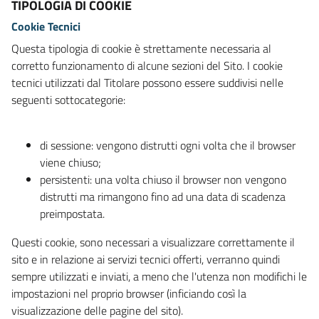
TIPOLOGIA DI COOKIE
Cookie Tecnici
Questa tipologia di cookie è strettamente necessaria al
corretto funzionamento di alcune sezioni del Sito. I cookie
tecnici utilizzati dal Titolare possono essere suddivisi nelle
seguenti sottocategorie:
di sessione: vengono distrutti ogni volta che il browser
viene chiuso;
persistenti: una volta chiuso il browser non vengono
distrutti ma rimangono fino ad una data di scadenza
preimpostata.
Questi cookie, sono necessari a visualizzare correttamente il
sito e in relazione ai servizi tecnici offerti, verranno quindi
sempre utilizzati e inviati, a meno che l'utenza non modifichi le
impostazioni nel proprio browser (inficiando così la
visualizzazione delle pagine del sito).