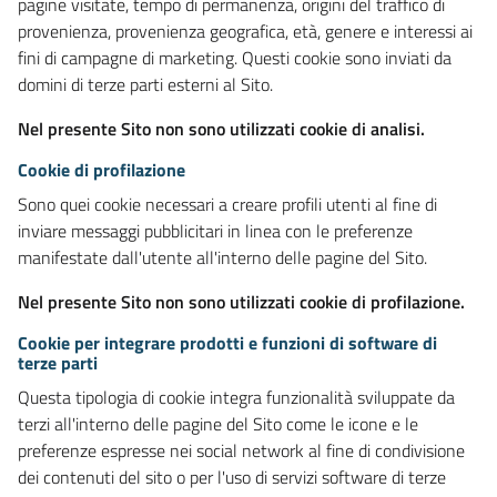
pagine visitate, tempo di permanenza, origini del traffico di
provenienza, provenienza geografica, età, genere e interessi ai
fini di campagne di marketing. Questi cookie sono inviati da
domini di terze parti esterni al Sito.
Nel presente Sito non sono utilizzati cookie di analisi.
Cookie di profilazione
Sono quei cookie necessari a creare profili utenti al fine di
inviare messaggi pubblicitari in linea con le preferenze
manifestate dall'utente all'interno delle pagine del Sito.
Nel presente Sito non sono utilizzati cookie di profilazione.
Cookie per integrare prodotti e funzioni di software di
terze parti
Questa tipologia di cookie integra funzionalità sviluppate da
terzi all'interno delle pagine del Sito come le icone e le
preferenze espresse nei social network al fine di condivisione
dei contenuti del sito o per l'uso di servizi software di terze