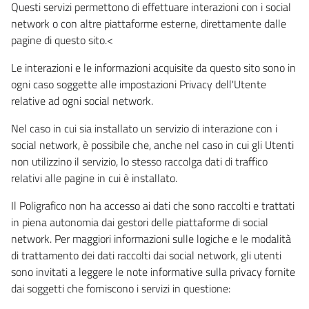
Questi servizi permettono di effettuare interazioni con i social
network o con altre piattaforme esterne, direttamente dalle
pagine di questo sito.<
Le interazioni e le informazioni acquisite da questo sito sono in
ogni caso soggette alle impostazioni Privacy dell'Utente
relative ad ogni social network.
Nel caso in cui sia installato un servizio di interazione con i
social network, è possibile che, anche nel caso in cui gli Utenti
non utilizzino il servizio, lo stesso raccolga dati di traffico
relativi alle pagine in cui è installato.
Il Poligrafico non ha accesso ai dati che sono raccolti e trattati
in piena autonomia dai gestori delle piattaforme di social
network. Per maggiori informazioni sulle logiche e le modalità
di trattamento dei dati raccolti dai social network, gli utenti
sono invitati a leggere le note informative sulla privacy fornite
dai soggetti che forniscono i servizi in questione: