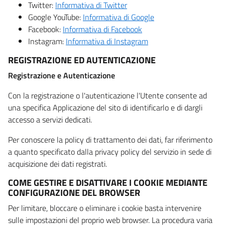
Twitter:
Informativa di Twitter
Google YouTube:
Informativa di Google
Facebook:
Informativa di Facebook
Instagram:
Informativa di Instagram
REGISTRAZIONE ED AUTENTICAZIONE
Registrazione e Autenticazione
Con la registrazione o l'autenticazione l'Utente consente ad
una specifica Applicazione del sito di identificarlo e di dargli
accesso a servizi dedicati.
Per conoscere la policy di trattamento dei dati, far riferimento
a quanto specificato dalla privacy policy del servizio in sede di
acquisizione dei dati registrati.
COME GESTIRE E DISATTIVARE I COOKIE MEDIANTE
CONFIGURAZIONE DEL BROWSER
Per limitare, bloccare o eliminare i cookie basta intervenire
sulle impostazioni del proprio web browser. La procedura varia