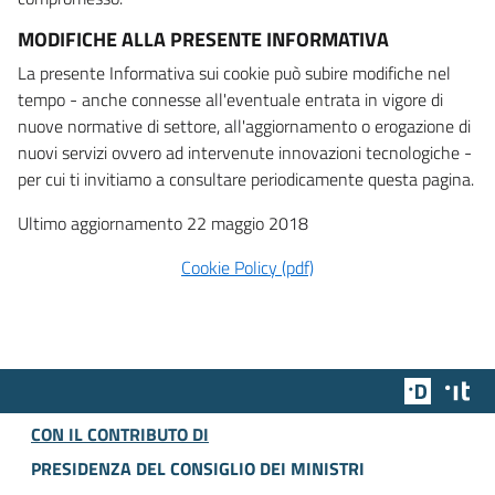
MODIFICHE ALLA PRESENTE INFORMATIVA
La presente Informativa sui cookie può subire modifiche nel
tempo - anche connesse all'eventuale entrata in vigore di
nuove normative di settore, all'aggiornamento o erogazione di
nuovi servizi ovvero ad intervenute innovazioni tecnologiche -
per cui ti invitiamo a consultare periodicamente questa pagina.
Ultimo aggiornamento 22 maggio 2018
Cookie Policy (pdf)
Team Dig
Des
CON IL CONTRIBUTO DI
PRESIDENZA DEL CONSIGLIO DEI MINISTRI