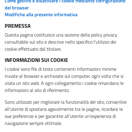
Come gestire e disattivare i cookie mediante configurazione
del browser
Modifiche alla presente informativa
PREMESSA
Questa pagina costituisce una sezione della policy privacy
consultabile sul sito e descrive nello specifico l'utilizzo dei
cookie effettuato dal titolare.
INFORMAZIONI SUI COOKIE
I cookie sono file di testo contenenti informazioni minime
inviate al browser e archiviate sul computer, ogni volta che si
visita un sito web. A ogni collegamento i cookie rimandano le
informazioni al sito di riferimento.
Sono utilizzati per migliorare la funzionalità del sito, consentire
all'utente di spostarsi agevolmente tra le pagine, ricordare le
sue preferenze e per garantire all'utente un'esperienza di
navigazione sempre ottimale.