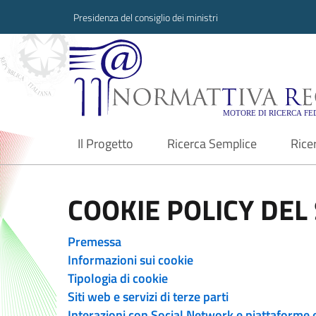
Presidenza del consiglio dei ministri
Normattiva Region
Il Progetto
Ricerca Semplice
Rice
current
COOKIE POLICY DEL 
Premessa
Informazioni sui cookie
Tipologia di cookie
Siti web e servizi di terze parti
Interazioni con Social Network e piattaforme 