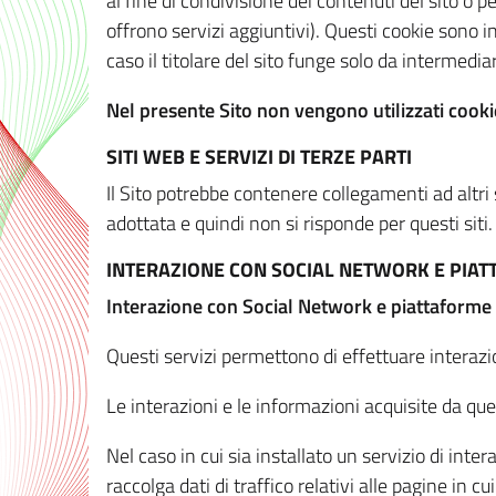
al fine di condivisione dei contenuti del sito o 
offrono servizi aggiuntivi). Questi cookie sono in
caso il titolare del sito funge solo da intermediar
Nel presente Sito non vengono utilizzati cookie
SITI WEB E SERVIZI DI TERZE PARTI
Il Sito potrebbe contenere collegamenti ad altri
adottata e quindi non si risponde per questi siti.
INTERAZIONE CON SOCIAL NETWORK E PIA
Interazione con Social Network e piattaforme
Questi servizi permettono di effettuare interazi
Le interazioni e le informazioni acquisite da qu
Nel caso in cui sia installato un servizio di inter
raccolga dati di traffico relativi alle pagine in cui