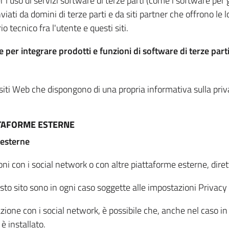
per l'uso di servizi software di terze parti (come i software pe
viati da domini di terze parti e da siti partner che offrono le l
io tecnico fra l'utente e questi siti.
 per integrare prodotti e funzioni di software di terze parti
 siti Web che dispongono di una propria informativa sulla pri
TTAFORME ESTERNE
 esterne
oni con i social network o con altre piattaforme esterne, dire
esto sito sono in ogni caso soggette alle impostazioni Privacy 
azione con i social network, è possibile che, anche nel caso in c
 è installato.