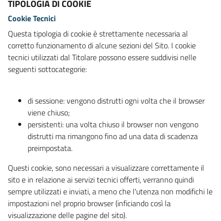
TIPOLOGIA DI COOKIE
Cookie Tecnici
Questa tipologia di cookie è strettamente necessaria al
corretto funzionamento di alcune sezioni del Sito. I cookie
tecnici utilizzati dal Titolare possono essere suddivisi nelle
seguenti sottocategorie:
di sessione: vengono distrutti ogni volta che il browser
viene chiuso;
persistenti: una volta chiuso il browser non vengono
distrutti ma rimangono fino ad una data di scadenza
preimpostata.
Questi cookie, sono necessari a visualizzare correttamente il
sito e in relazione ai servizi tecnici offerti, verranno quindi
sempre utilizzati e inviati, a meno che l'utenza non modifichi le
impostazioni nel proprio browser (inficiando così la
visualizzazione delle pagine del sito).