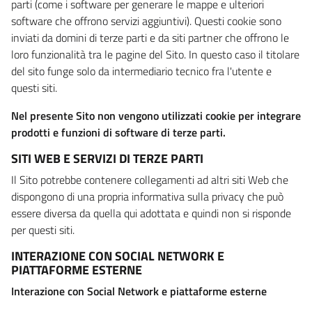
parti (come i software per generare le mappe e ulteriori
software che offrono servizi aggiuntivi). Questi cookie sono
inviati da domini di terze parti e da siti partner che offrono le
loro funzionalità tra le pagine del Sito. In questo caso il titolare
del sito funge solo da intermediario tecnico fra l'utente e
questi siti.
Nel presente Sito non vengono utilizzati cookie per integrare
prodotti e funzioni di software di terze parti.
SITI WEB E SERVIZI DI TERZE PARTI
Il Sito potrebbe contenere collegamenti ad altri siti Web che
dispongono di una propria informativa sulla privacy che può
essere diversa da quella qui adottata e quindi non si risponde
per questi siti.
INTERAZIONE CON SOCIAL NETWORK E
PIATTAFORME ESTERNE
Interazione con Social Network e piattaforme esterne