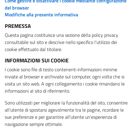
Come gestire e disattivare i cookie mediante configurazione
del browser
Modifiche alla presente informativa
PREMESSA
Questa pagina costituisce una sezione della policy privacy
consultabile sul sito e descrive nello specifico l'utilizzo dei
cookie effettuato dal titolare.
INFORMAZIONI SUI COOKIE
I cookie sono file di testo contenenti informazioni minime
inviate al browser e archiviate sul computer, ogni volta che si
visita un sito web. A ogni collegamento i cookie rimandano le
informazioni al sito di riferimento.
Sono utilizzati per migliorare la funzionalità del sito, consentire
all'utente di spostarsi agevolmente tra le pagine, ricordare le
sue preferenze e per garantire all'utente un'esperienza di
navigazione sempre ottimale.