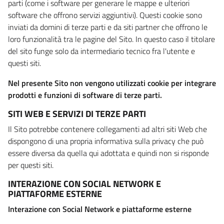
parti (come i software per generare le mappe e ulteriori
software che offrono servizi aggiuntivi). Questi cookie sono
inviati da domini di terze parti e da siti partner che offrono le
loro funzionalità tra le pagine del Sito. In questo caso il titolare
del sito funge solo da intermediario tecnico fra l'utente e
questi siti.
Nel presente Sito non vengono utilizzati cookie per integrare
prodotti e funzioni di software di terze parti.
SITI WEB E SERVIZI DI TERZE PARTI
Il Sito potrebbe contenere collegamenti ad altri siti Web che
dispongono di una propria informativa sulla privacy che può
essere diversa da quella qui adottata e quindi non si risponde
per questi siti.
INTERAZIONE CON SOCIAL NETWORK E
PIATTAFORME ESTERNE
Interazione con Social Network e piattaforme esterne