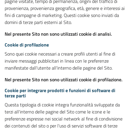
pagine visitate, tempo di permanenza, origini del traffico di
provenienza, provenienza geografica, età, genere e interessi ai
fini di campagne di marketing. Questi cookie sono inviati da
domini di terze parti esterni al Sito.
Nel presente Sito non sono utilizzati cookie di analisi.
Cookie di profilazione
Sono quei cookie necessari a creare profili utenti al fine di
inviare messaggi pubblicitari in linea con le preferenze
manifestate dall'utente all'interno delle pagine del Sito.
Nel presente Sito non sono utilizzati cookie di profilazione.
Cookie per integrare prodotti e funzioni di software di
terze parti
Questa tipologia di cookie integra funzionalità sviluppate da
terzi all'interno delle pagine del Sito come le icone e le
preferenze espresse nei social network al fine di condivisione
dei contenuti del sito o per l'uso di servizi software di terze