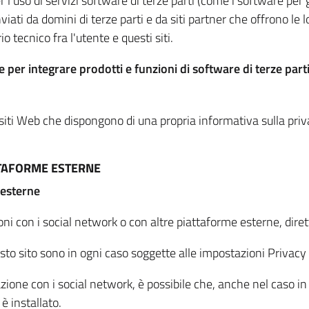
per l'uso di servizi software di terze parti (come i software pe
viati da domini di terze parti e da siti partner che offrono le l
io tecnico fra l'utente e questi siti.
 per integrare prodotti e funzioni di software di terze parti
 siti Web che dispongono di una propria informativa sulla pri
TTAFORME ESTERNE
 esterne
oni con i social network o con altre piattaforme esterne, dire
esto sito sono in ogni caso soggette alle impostazioni Privacy 
azione con i social network, è possibile che, anche nel caso in c
 è installato.