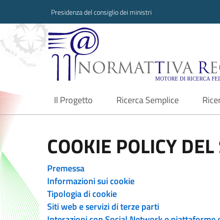
Presidenza del consiglio dei ministri
Normattiva Region
Il Progetto
Ricerca Semplice
Rice
current
COOKIE POLICY DEL 
Premessa
Informazioni sui cookie
Tipologia di cookie
Siti web e servizi di terze parti
Interazioni con Social Network e piattaforme 