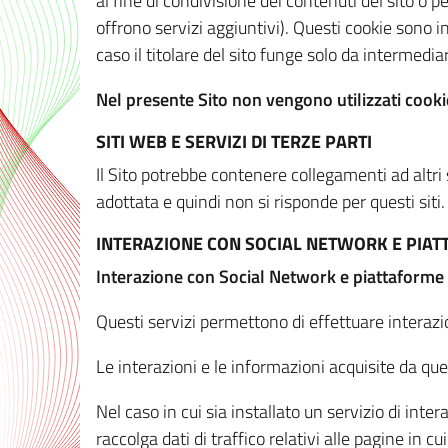
al fine di condivisione dei contenuti del sito o 
offrono servizi aggiuntivi). Questi cookie sono in
caso il titolare del sito funge solo da intermediar
Nel presente Sito non vengono utilizzati cookie
SITI WEB E SERVIZI DI TERZE PARTI
Il Sito potrebbe contenere collegamenti ad altri
adottata e quindi non si risponde per questi siti.
INTERAZIONE CON SOCIAL NETWORK E PIA
Interazione con Social Network e piattaforme
Questi servizi permettono di effettuare interazi
Le interazioni e le informazioni acquisite da qu
Nel caso in cui sia installato un servizio di inter
raccolga dati di traffico relativi alle pagine in cui