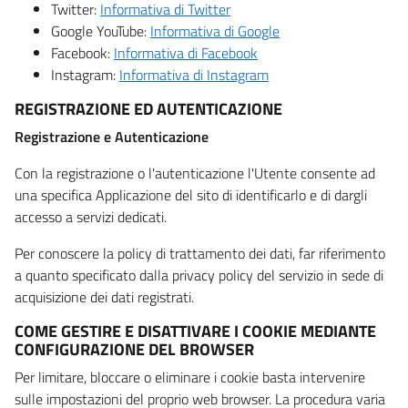
Twitter:
Informativa di Twitter
Google YouTube:
Informativa di Google
Facebook:
Informativa di Facebook
Instagram:
Informativa di Instagram
REGISTRAZIONE ED AUTENTICAZIONE
Registrazione e Autenticazione
Con la registrazione o l'autenticazione l'Utente consente ad
una specifica Applicazione del sito di identificarlo e di dargli
accesso a servizi dedicati.
Per conoscere la policy di trattamento dei dati, far riferimento
a quanto specificato dalla privacy policy del servizio in sede di
acquisizione dei dati registrati.
COME GESTIRE E DISATTIVARE I COOKIE MEDIANTE
CONFIGURAZIONE DEL BROWSER
Per limitare, bloccare o eliminare i cookie basta intervenire
sulle impostazioni del proprio web browser. La procedura varia