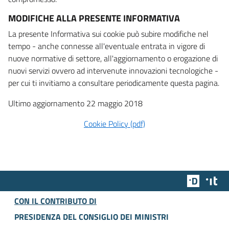
MODIFICHE ALLA PRESENTE INFORMATIVA
La presente Informativa sui cookie può subire modifiche nel
tempo - anche connesse all'eventuale entrata in vigore di
nuove normative di settore, all'aggiornamento o erogazione di
nuovi servizi ovvero ad intervenute innovazioni tecnologiche -
per cui ti invitiamo a consultare periodicamente questa pagina.
Ultimo aggiornamento 22 maggio 2018
Cookie Policy (pdf)
Team Dig
Des
CON IL CONTRIBUTO DI
PRESIDENZA DEL CONSIGLIO DEI MINISTRI