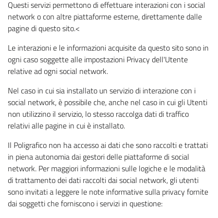
Questi servizi permettono di effettuare interazioni con i social
network o con altre piattaforme esterne, direttamente dalle
pagine di questo sito.<
Le interazioni e le informazioni acquisite da questo sito sono in
ogni caso soggette alle impostazioni Privacy dell'Utente
relative ad ogni social network.
Nel caso in cui sia installato un servizio di interazione con i
social network, è possibile che, anche nel caso in cui gli Utenti
non utilizzino il servizio, lo stesso raccolga dati di traffico
relativi alle pagine in cui è installato.
Il Poligrafico non ha accesso ai dati che sono raccolti e trattati
in piena autonomia dai gestori delle piattaforme di social
network. Per maggiori informazioni sulle logiche e le modalità
di trattamento dei dati raccolti dai social network, gli utenti
sono invitati a leggere le note informative sulla privacy fornite
dai soggetti che forniscono i servizi in questione: