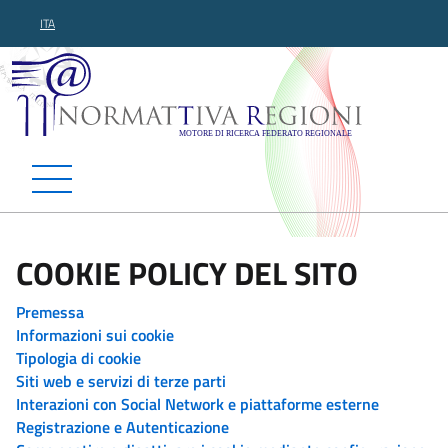
ITA
Normattiva Regioni - Motor
COOKIE POLICY DEL SITO
Premessa
Informazioni sui cookie
Tipologia di cookie
Siti web e servizi di terze parti
Interazioni con Social Network e piattaforme esterne
Registrazione e Autenticazione