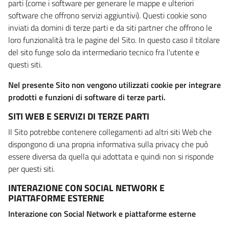
parti (come i software per generare le mappe e ulteriori
software che offrono servizi aggiuntivi). Questi cookie sono
inviati da domini di terze parti e da siti partner che offrono le
loro funzionalità tra le pagine del Sito. In questo caso il titolare
del sito funge solo da intermediario tecnico fra l'utente e
questi siti.
Nel presente Sito non vengono utilizzati cookie per integrare
prodotti e funzioni di software di terze parti.
SITI WEB E SERVIZI DI TERZE PARTI
Il Sito potrebbe contenere collegamenti ad altri siti Web che
dispongono di una propria informativa sulla privacy che può
essere diversa da quella qui adottata e quindi non si risponde
per questi siti.
INTERAZIONE CON SOCIAL NETWORK E
PIATTAFORME ESTERNE
Interazione con Social Network e piattaforme esterne