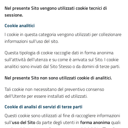
Nel presente Sito vengono utilizzati cookie tecnici di
sessione.
Cookie analitici
I cookie in questa categoria vengono utilizzati per collezionare
informazioni sull'uso del sito.
Questa tipologia di cookie raccoglie dati in forma anonima
sull'attività dell'utenza e su come è arrivata sul Sito. I cookie
analitici sono inviati dal Sito Stesso o da domini di terze parti.
Nel presente Sito non sono utilizzati cookie di analitici.
Tali cookie non necessitano del preventivo consenso
dell'Utente per essere installati ed utilizzati.
Cookie di analisi di servizi di terze parti
Questi cookie sono utilizzati al fine di raccogliere informazioni
sull'
uso del Sito
da parte degli utenti in
forma anonima
quali: