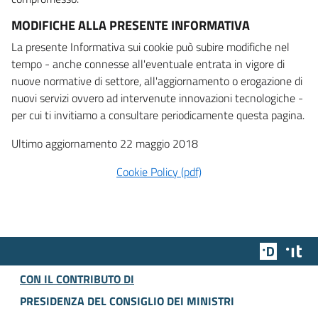
MODIFICHE ALLA PRESENTE INFORMATIVA
La presente Informativa sui cookie può subire modifiche nel
tempo - anche connesse all'eventuale entrata in vigore di
nuove normative di settore, all'aggiornamento o erogazione di
nuovi servizi ovvero ad intervenute innovazioni tecnologiche -
per cui ti invitiamo a consultare periodicamente questa pagina.
Ultimo aggiornamento 22 maggio 2018
Cookie Policy (pdf)
Team Dig
Des
CON IL CONTRIBUTO DI
PRESIDENZA DEL CONSIGLIO DEI MINISTRI