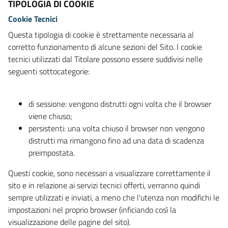
TIPOLOGIA DI COOKIE
Cookie Tecnici
Questa tipologia di cookie è strettamente necessaria al
corretto funzionamento di alcune sezioni del Sito. I cookie
tecnici utilizzati dal Titolare possono essere suddivisi nelle
seguenti sottocategorie:
di sessione: vengono distrutti ogni volta che il browser
viene chiuso;
persistenti: una volta chiuso il browser non vengono
distrutti ma rimangono fino ad una data di scadenza
preimpostata.
Questi cookie, sono necessari a visualizzare correttamente il
sito e in relazione ai servizi tecnici offerti, verranno quindi
sempre utilizzati e inviati, a meno che l'utenza non modifichi le
impostazioni nel proprio browser (inficiando così la
visualizzazione delle pagine del sito).