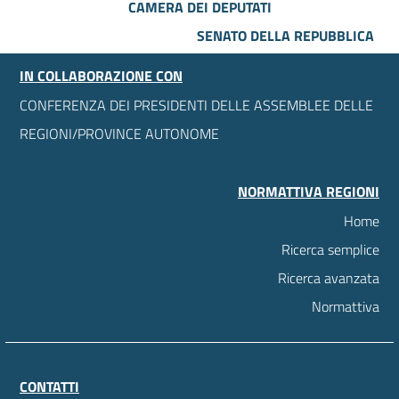
CAMERA DEI DEPUTATI
SENATO DELLA REPUBBLICA
IN COLLABORAZIONE CON
CONFERENZA DEI PRESIDENTI DELLE ASSEMBLEE DELLE
REGIONI/PROVINCE AUTONOME
NORMATTIVA REGIONI
Home
Ricerca semplice
Ricerca avanzata
Normattiva
CONTATTI