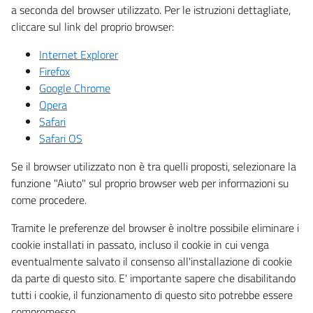
a seconda del browser utilizzato. Per le istruzioni dettagliate,
cliccare sul link del proprio browser:
Internet Explorer
Firefox
Google Chrome
Opera
Safari
Safari OS
Se il browser utilizzato non è tra quelli proposti, selezionare la
funzione "Aiuto" sul proprio browser web per informazioni su
come procedere.
Tramite le preferenze del browser è inoltre possibile eliminare i
cookie installati in passato, incluso il cookie in cui venga
eventualmente salvato il consenso all'installazione di cookie
da parte di questo sito. E' importante sapere che disabilitando
tutti i cookie, il funzionamento di questo sito potrebbe essere
compromesso.