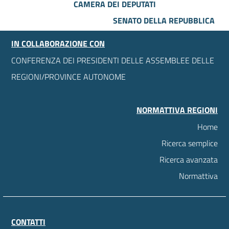
CAMERA DEI DEPUTATI
SENATO DELLA REPUBBLICA
IN COLLABORAZIONE CON
CONFERENZA DEI PRESIDENTI DELLE ASSEMBLEE DELLE
REGIONI/PROVINCE AUTONOME
NORMATTIVA REGIONI
Home
Ricerca semplice
Ricerca avanzata
Normattiva
CONTATTI