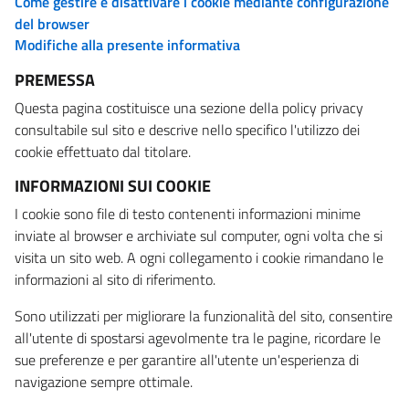
Come gestire e disattivare i cookie mediante configurazione
del browser
Modifiche alla presente informativa
PREMESSA
Questa pagina costituisce una sezione della policy privacy
consultabile sul sito e descrive nello specifico l'utilizzo dei
cookie effettuato dal titolare.
INFORMAZIONI SUI COOKIE
I cookie sono file di testo contenenti informazioni minime
inviate al browser e archiviate sul computer, ogni volta che si
visita un sito web. A ogni collegamento i cookie rimandano le
informazioni al sito di riferimento.
Sono utilizzati per migliorare la funzionalità del sito, consentire
all'utente di spostarsi agevolmente tra le pagine, ricordare le
sue preferenze e per garantire all'utente un'esperienza di
navigazione sempre ottimale.