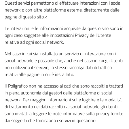
Questi servizi permettono di effettuare interazioni con i social
network o con altre piattaforme esterne, direttamente dalle
pagine di questo sito.<
Le interazioni e le informazioni acquisite da questo sito sono in
ogni caso soggette alle impostazioni Privacy dell'Utente
relative ad ogni social network.
Nel caso in cui sia installato un servizio di interazione con i
social network, è possibile che, anche nel caso in cui gli Utenti
non utilizzino il servizio, lo stesso raccolga dati di traffico
relativi alle pagine in cui è installato.
Il Poligrafico non ha accesso ai dati che sono raccolti e trattati
in piena autonomia dai gestori delle piattaforme di social
network. Per maggiori informazioni sulle logiche e le modalità
di trattamento dei dati raccolti dai social network, gli utenti
sono invitati a leggere le note informative sulla privacy fornite
dai soggetti che forniscono i servizi in questione: