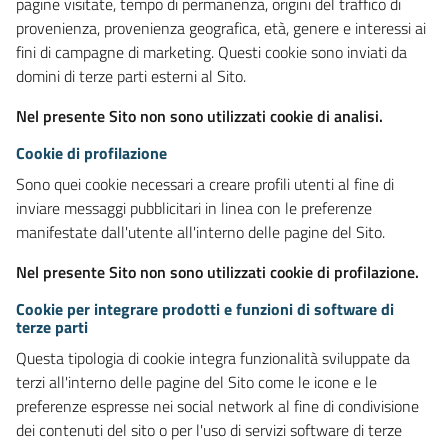
pagine visitate, tempo di permanenza, origini del traffico di
provenienza, provenienza geografica, età, genere e interessi ai
fini di campagne di marketing. Questi cookie sono inviati da
domini di terze parti esterni al Sito.
Nel presente Sito non sono utilizzati cookie di analisi.
Cookie di profilazione
Sono quei cookie necessari a creare profili utenti al fine di
inviare messaggi pubblicitari in linea con le preferenze
manifestate dall'utente all'interno delle pagine del Sito.
Nel presente Sito non sono utilizzati cookie di profilazione.
Cookie per integrare prodotti e funzioni di software di
terze parti
Questa tipologia di cookie integra funzionalità sviluppate da
terzi all'interno delle pagine del Sito come le icone e le
preferenze espresse nei social network al fine di condivisione
dei contenuti del sito o per l'uso di servizi software di terze