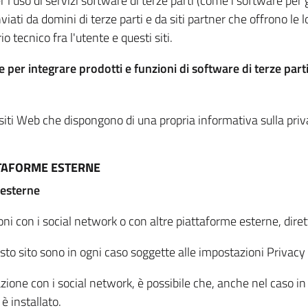
per l'uso di servizi software di terze parti (come i software pe
viati da domini di terze parti e da siti partner che offrono le l
io tecnico fra l'utente e questi siti.
 per integrare prodotti e funzioni di software di terze parti
 siti Web che dispongono di una propria informativa sulla pri
TTAFORME ESTERNE
 esterne
oni con i social network o con altre piattaforme esterne, dire
esto sito sono in ogni caso soggette alle impostazioni Privacy 
azione con i social network, è possibile che, anche nel caso in c
 è installato.