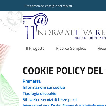
Presidenza del consiglio dei ministri
Normattiva Region
Il Progetto
Ricerca Semplice
Rice
current
COOKIE POLICY DEL 
Premessa
Informazioni sui cookie
Tipologia di cookie
Siti web e servizi di terze parti
Interazioni con Social Network e piattaforme 