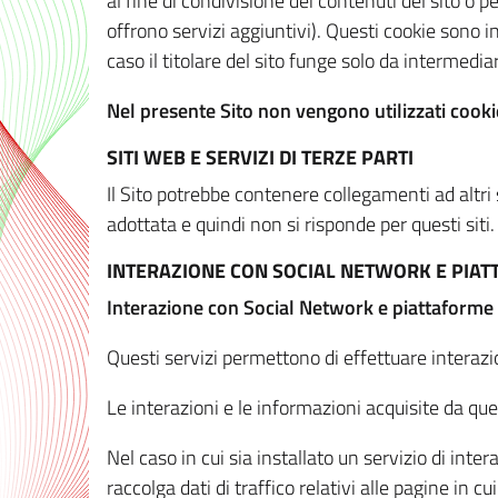
al fine di condivisione dei contenuti del sito o 
offrono servizi aggiuntivi). Questi cookie sono in
caso il titolare del sito funge solo da intermediar
Nel presente Sito non vengono utilizzati cookie
SITI WEB E SERVIZI DI TERZE PARTI
Il Sito potrebbe contenere collegamenti ad altri
adottata e quindi non si risponde per questi siti.
INTERAZIONE CON SOCIAL NETWORK E PIA
Interazione con Social Network e piattaforme
Questi servizi permettono di effettuare interazi
Le interazioni e le informazioni acquisite da qu
Nel caso in cui sia installato un servizio di inter
raccolga dati di traffico relativi alle pagine in cui