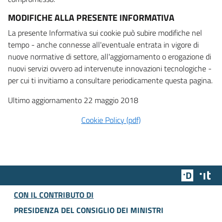
MODIFICHE ALLA PRESENTE INFORMATIVA
La presente Informativa sui cookie può subire modifiche nel
tempo - anche connesse all'eventuale entrata in vigore di
nuove normative di settore, all'aggiornamento o erogazione di
nuovi servizi ovvero ad intervenute innovazioni tecnologiche -
per cui ti invitiamo a consultare periodicamente questa pagina.
Ultimo aggiornamento 22 maggio 2018
Cookie Policy (pdf)
Team Dig
Des
CON IL CONTRIBUTO DI
PRESIDENZA DEL CONSIGLIO DEI MINISTRI