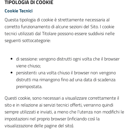
TIPOLOGIA DI COOKIE
Cookie Tecnici
Questa tipologia di cookie è strettamente necessaria al
corretto funzionamento di alcune sezioni del Sito. I cookie
tecnici utilizzati dal Titolare possono essere suddivisi nelle
seguenti sottocategorie:
di sessione: vengono distrutti ogni volta che il browser
viene chiuso;
persistenti: una volta chiuso il browser non vengono
distrutti ma rimangono fino ad una data di scadenza
preimpostata.
Questi cookie, sono necessari a visualizzare correttamente il
sito e in relazione ai servizi tecnici offerti, verranno quindi
sempre utilizzati e inviati, a meno che l'utenza non modifichi le
impostazioni nel proprio browser (inficiando così la
visualizzazione delle pagine del sito).