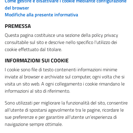
Come gestire e disattivare i cookie mediante configurazione
del browser
Modifiche alla presente informativa
PREMESSA
Questa pagina costituisce una sezione della policy privacy
consultabile sul sito e descrive nello specifico l'utilizzo dei
cookie effettuato dal titolare.
INFORMAZIONI SUI COOKIE
I cookie sono file di testo contenenti informazioni minime
inviate al browser e archiviate sul computer, ogni volta che si
visita un sito web. A ogni collegamento i cookie rimandano le
informazioni al sito di riferimento.
Sono utilizzati per migliorare la funzionalità del sito, consentire
all'utente di spostarsi agevolmente tra le pagine, ricordare le
sue preferenze e per garantire all'utente un'esperienza di
navigazione sempre ottimale.