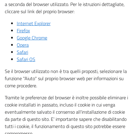
a seconda del browser utilizzato. Per le istruzioni dettagliate,
cliccare sul link del proprio browser:
Internet Explorer
Firefox
Google Chrome
Opera
Safari
Safari OS
Se il browser utilizzato non è tra quelli proposti, selezionare la
funzione "Aiuto" sul proprio browser web per informazioni su
come procedere.
Tramite le preferenze del browser è inoltre possibile eliminare i
cookie installati in passato, incluso il cookie in cui venga
eventualmente salvato il consenso all'installazione di cookie
da parte di questo sito. E' importante sapere che disabilitando
tutti i cookie, il funzionamento di questo sito potrebbe essere
compromesso.