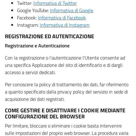
Twitter:
Informativa di Twitter
Google YouTube:
Informativa di Google
Facebook:
Informativa di Facebook
Instagram:
Informativa di Instagram
REGISTRAZIONE ED AUTENTICAZIONE
Registrazione e Autenticazione
Con la registrazione o l'autenticazione l'Utente consente ad
una specifica Applicazione del sito di identificarlo e di dargli
accesso a servizi dedicati.
Per conoscere la policy di trattamento dei dati, far riferimento
a quanto specificato dalla privacy policy del servizio in sede di
acquisizione dei dati registrati.
COME GESTIRE E DISATTIVARE I COOKIE MEDIANTE
CONFIGURAZIONE DEL BROWSER
Per limitare, bloccare o eliminare i cookie basta intervenire
sulle impostazioni del proprio web browser. La procedura varia