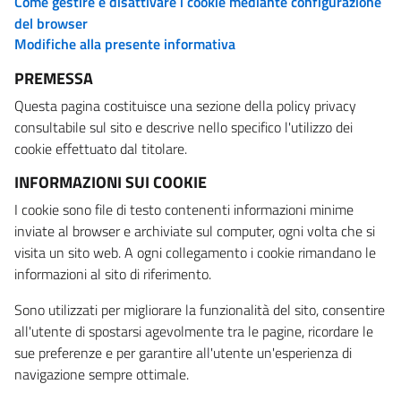
Come gestire e disattivare i cookie mediante configurazione
del browser
Modifiche alla presente informativa
PREMESSA
Questa pagina costituisce una sezione della policy privacy
consultabile sul sito e descrive nello specifico l'utilizzo dei
cookie effettuato dal titolare.
INFORMAZIONI SUI COOKIE
I cookie sono file di testo contenenti informazioni minime
inviate al browser e archiviate sul computer, ogni volta che si
visita un sito web. A ogni collegamento i cookie rimandano le
informazioni al sito di riferimento.
Sono utilizzati per migliorare la funzionalità del sito, consentire
all'utente di spostarsi agevolmente tra le pagine, ricordare le
sue preferenze e per garantire all'utente un'esperienza di
navigazione sempre ottimale.