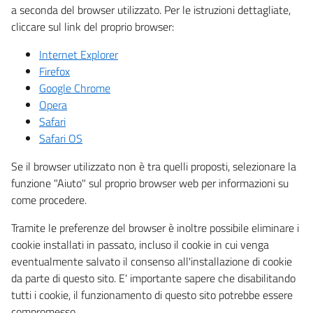
a seconda del browser utilizzato. Per le istruzioni dettagliate,
cliccare sul link del proprio browser:
Internet Explorer
Firefox
Google Chrome
Opera
Safari
Safari OS
Se il browser utilizzato non è tra quelli proposti, selezionare la
funzione "Aiuto" sul proprio browser web per informazioni su
come procedere.
Tramite le preferenze del browser è inoltre possibile eliminare i
cookie installati in passato, incluso il cookie in cui venga
eventualmente salvato il consenso all'installazione di cookie
da parte di questo sito. E' importante sapere che disabilitando
tutti i cookie, il funzionamento di questo sito potrebbe essere
compromesso.