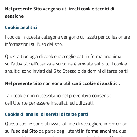
Nel presente Sito vengono utilizzati cookie tecnici di
sessione.
Cookie analitici
I cookie in questa categoria vengono utilizzati per collezionare
informazioni sull'uso del sito.
Questa tipologia di cookie raccoglie dati in forma anonima
sull'attività dell'utenza e su come è arrivata sul Sito. I cookie
analitici sono inviati dal Sito Stesso o da domini di terze parti.
Nel presente Sito non sono utilizzati cookie di analitici.
Tali cookie non necessitano del preventivo consenso
dell'Utente per essere installati ed utilizzati.
Cookie di analisi di servizi di terze parti
Questi cookie sono utilizzati al fine di raccogliere informazioni
sull'
uso del Sito
da parte degli utenti in
forma anonima
quali: