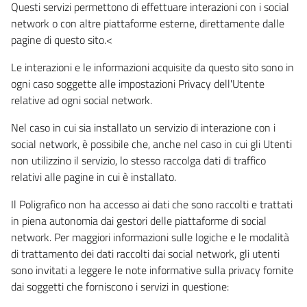
Questi servizi permettono di effettuare interazioni con i social
network o con altre piattaforme esterne, direttamente dalle
pagine di questo sito.<
Le interazioni e le informazioni acquisite da questo sito sono in
ogni caso soggette alle impostazioni Privacy dell'Utente
relative ad ogni social network.
Nel caso in cui sia installato un servizio di interazione con i
social network, è possibile che, anche nel caso in cui gli Utenti
non utilizzino il servizio, lo stesso raccolga dati di traffico
relativi alle pagine in cui è installato.
Il Poligrafico non ha accesso ai dati che sono raccolti e trattati
in piena autonomia dai gestori delle piattaforme di social
network. Per maggiori informazioni sulle logiche e le modalità
di trattamento dei dati raccolti dai social network, gli utenti
sono invitati a leggere le note informative sulla privacy fornite
dai soggetti che forniscono i servizi in questione: