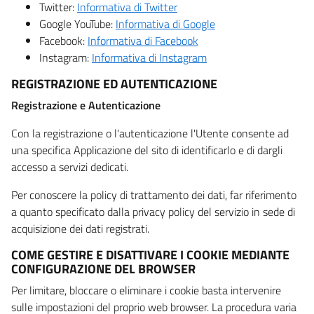
Twitter:
Informativa di Twitter
Google YouTube:
Informativa di Google
Facebook:
Informativa di Facebook
Instagram:
Informativa di Instagram
REGISTRAZIONE ED AUTENTICAZIONE
Registrazione e Autenticazione
Con la registrazione o l'autenticazione l'Utente consente ad
una specifica Applicazione del sito di identificarlo e di dargli
accesso a servizi dedicati.
Per conoscere la policy di trattamento dei dati, far riferimento
a quanto specificato dalla privacy policy del servizio in sede di
acquisizione dei dati registrati.
COME GESTIRE E DISATTIVARE I COOKIE MEDIANTE
CONFIGURAZIONE DEL BROWSER
Per limitare, bloccare o eliminare i cookie basta intervenire
sulle impostazioni del proprio web browser. La procedura varia