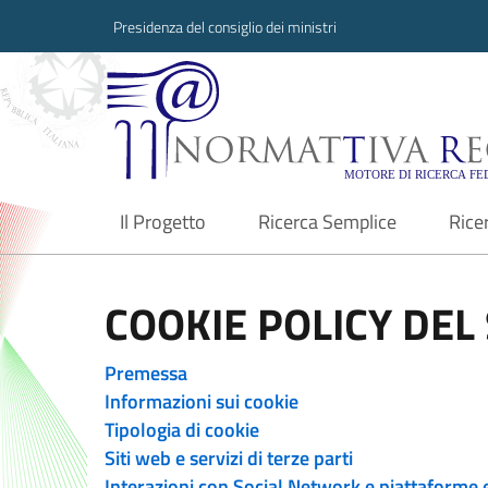
Presidenza del consiglio dei ministri
Normattiva Region
Il Progetto
Ricerca Semplice
Rice
current
COOKIE POLICY DEL 
Premessa
Informazioni sui cookie
Tipologia di cookie
Siti web e servizi di terze parti
Interazioni con Social Network e piattaforme 