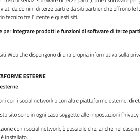
per l'uso di servizi software di terze parti (come i software pe
viati da domini di terze parti e da siti partner che offrono le l
io tecnico fra l'utente e questi siti.
 per integrare prodotti e funzioni di software di terze parti
 siti Web che dispongono di una propria informativa sulla pri
TTAFORME ESTERNE
 esterne
oni con i social network o con altre piattaforme esterne, dire
esto sito sono in ogni caso soggette alle impostazioni Privacy 
azione con i social network, è possibile che, anche nel caso in c
 è installato.