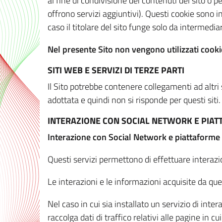
al fine di condivisione dei contenuti del sito o 
offrono servizi aggiuntivi). Questi cookie sono in
caso il titolare del sito funge solo da intermediar
Nel presente Sito non vengono utilizzati cookie
SITI WEB E SERVIZI DI TERZE PARTI
Il Sito potrebbe contenere collegamenti ad altri
adottata e quindi non si risponde per questi siti.
INTERAZIONE CON SOCIAL NETWORK E PIA
Interazione con Social Network e piattaforme
Questi servizi permettono di effettuare interazi
Le interazioni e le informazioni acquisite da qu
Nel caso in cui sia installato un servizio di inter
raccolga dati di traffico relativi alle pagine in cui