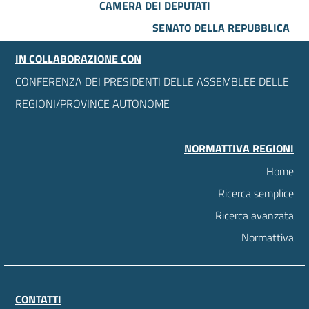
CAMERA DEI DEPUTATI
SENATO DELLA REPUBBLICA
IN COLLABORAZIONE CON
CONFERENZA DEI PRESIDENTI DELLE ASSEMBLEE DELLE
REGIONI/PROVINCE AUTONOME
NORMATTIVA REGIONI
Home
Ricerca semplice
Ricerca avanzata
Normattiva
CONTATTI