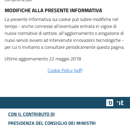
MODIFICHE ALLA PRESENTE INFORMATIVA
La presente Informativa sui cookie può subire modifiche nel
tempo - anche connesse all'eventuale entrata in vigore di
nuove normative di settore, all'aggiornamento o erogazione di
nuovi servizi ovvero ad intervenute innovazioni tecnologiche -
per cui ti invitiamo a consultare periodicamente questa pagina.
Ultimo aggiornamento 22 maggio 2018
Cookie Policy (pdf)
Team Dig
Des
CON IL CONTRIBUTO DI
PRESIDENZA DEL CONSIGLIO DEI MINISTRI