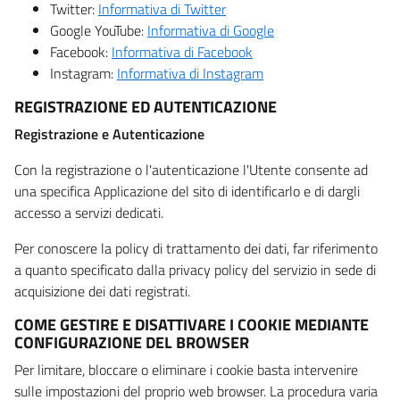
Twitter:
Informativa di Twitter
Google YouTube:
Informativa di Google
Facebook:
Informativa di Facebook
Instagram:
Informativa di Instagram
REGISTRAZIONE ED AUTENTICAZIONE
Registrazione e Autenticazione
Con la registrazione o l'autenticazione l'Utente consente ad
una specifica Applicazione del sito di identificarlo e di dargli
accesso a servizi dedicati.
Per conoscere la policy di trattamento dei dati, far riferimento
a quanto specificato dalla privacy policy del servizio in sede di
acquisizione dei dati registrati.
COME GESTIRE E DISATTIVARE I COOKIE MEDIANTE
CONFIGURAZIONE DEL BROWSER
Per limitare, bloccare o eliminare i cookie basta intervenire
sulle impostazioni del proprio web browser. La procedura varia