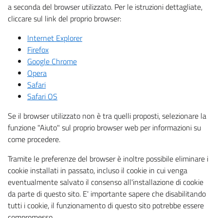
a seconda del browser utilizzato. Per le istruzioni dettagliate,
cliccare sul link del proprio browser:
Internet Explorer
Firefox
Google Chrome
Opera
Safari
Safari OS
Se il browser utilizzato non è tra quelli proposti, selezionare la
funzione "Aiuto" sul proprio browser web per informazioni su
come procedere.
Tramite le preferenze del browser è inoltre possibile eliminare i
cookie installati in passato, incluso il cookie in cui venga
eventualmente salvato il consenso all'installazione di cookie
da parte di questo sito. E' importante sapere che disabilitando
tutti i cookie, il funzionamento di questo sito potrebbe essere
compromesso.