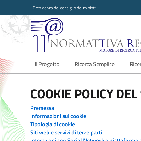
Presidenza del consiglio dei ministri
Normattiva Region
Il Progetto
Ricerca Semplice
Rice
current
COOKIE POLICY DEL 
Premessa
Informazioni sui cookie
Tipologia di cookie
Siti web e servizi di terze parti
Interazioni con Social Network e piattaforme 