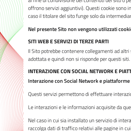
al fine di condivisione dei contenuti del sito o 
offrono servizi aggiuntivi). Questi cookie sono in
caso il titolare del sito funge solo da intermediar
Nel presente Sito non vengono utilizzati cookie
SITI WEB E SERVIZI DI TERZE PARTI
Il Sito potrebbe contenere collegamenti ad altri
adottata e quindi non si risponde per questi siti.
INTERAZIONE CON SOCIAL NETWORK E PIA
Interazione con Social Network e piattaforme
Questi servizi permettono di effettuare interazi
Le interazioni e le informazioni acquisite da qu
Nel caso in cui sia installato un servizio di inter
raccolga dati di traffico relativi alle pagine in cui