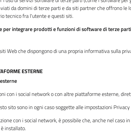
per l'uso di servizi software di terze parti (come i software pe
viati da domini di terze parti e da siti partner che offrono le l
io tecnico fra l'utente e questi siti.
 per integrare prodotti e funzioni di software di terze parti
 siti Web che dispongono di una propria informativa sulla pri
TTAFORME ESTERNE
 esterne
oni con i social network o con altre piattaforme esterne, dire
esto sito sono in ogni caso soggette alle impostazioni Privacy 
azione con i social network, è possibile che, anche nel caso in c
 è installato.