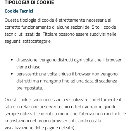
TIPOLOGIA DI COOKIE
Cookie Tecnici
Questa tipologia di cookie è strettamente necessaria al
corretto funzionamento di alcune sezioni del Sito. I cookie
tecnici utilizzati dal Titolare possono essere suddivisi nelle
seguenti sottocategorie:
di sessione: vengono distrutti ogni volta che il browser
viene chiuso;
persistenti: una volta chiuso il browser non vengono
distrutti ma rimangono fino ad una data di scadenza
preimpostata.
Questi cookie, sono necessari a visualizzare correttamente il
sito e in relazione ai servizi tecnici offerti, verranno quindi
sempre utilizzati e inviati, a meno che l'utenza non modifichi le
impostazioni nel proprio browser (inficiando così la
visualizzazione delle pagine del sito).