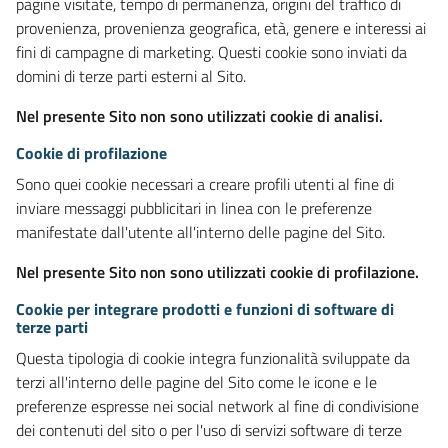
pagine visitate, tempo di permanenza, origini del traffico di
provenienza, provenienza geografica, età, genere e interessi ai
fini di campagne di marketing. Questi cookie sono inviati da
domini di terze parti esterni al Sito.
Nel presente Sito non sono utilizzati cookie di analisi.
Cookie di profilazione
Sono quei cookie necessari a creare profili utenti al fine di
inviare messaggi pubblicitari in linea con le preferenze
manifestate dall'utente all'interno delle pagine del Sito.
Nel presente Sito non sono utilizzati cookie di profilazione.
Cookie per integrare prodotti e funzioni di software di
terze parti
Questa tipologia di cookie integra funzionalità sviluppate da
terzi all'interno delle pagine del Sito come le icone e le
preferenze espresse nei social network al fine di condivisione
dei contenuti del sito o per l'uso di servizi software di terze