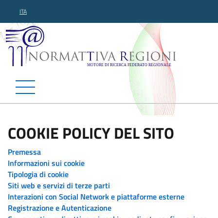
ITA
Normattiva Regioni - Motor
COOKIE POLICY DEL SITO
Premessa
Informazioni sui cookie
Tipologia di cookie
Siti web e servizi di terze parti
Interazioni con Social Network e piattaforme esterne
Registrazione e Autenticazione