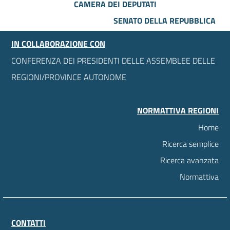
CAMERA DEI DEPUTATI
SENATO DELLA REPUBBLICA
IN COLLABORAZIONE CON
CONFERENZA DEI PRESIDENTI DELLE ASSEMBLEE DELLE
REGIONI/PROVINCE AUTONOME
NORMATTIVA REGIONI
Home
Ricerca semplice
Ricerca avanzata
Normattiva
CONTATTI