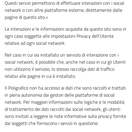
Questi servizi permettono di effettuare interazioni con i social
network o con altre piattaforme esterne, direttamente dalle
pagine di questo sito.<
Le interazioni e le informazioni acquisite da questo sito sono in
ogni caso soggette alle impostazioni Privacy dell'Utente
relative ad ogni social network.
Nel caso in cui sia installato un servizio di interazione con i
social network, è possibile che, anche nel caso in cui gli Utenti
non utilizzino il servizio, lo stesso raccolga dati di traffico
relativi alle pagine in cui è installato.
Il Poligrafico non ha accesso ai dati che sono raccolti e trattati
in piena autonomia dai gestori delle piattaforme di social
network. Per maggiori informazioni sulle logiche e le modalità
di trattamento dei dati raccolti dai social network, gli utenti
sono invitati a leggere le note informative sulla privacy fornite
dai soggetti che forniscono i servizi in questione: