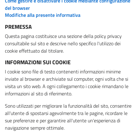
Come gestire e disattivare i cookie mediante configurazione
del browser
Modifiche alla presente informativa
PREMESSA
Questa pagina costituisce una sezione della policy privacy
consultabile sul sito e descrive nello specifico l'utilizzo dei
cookie effettuato dal titolare.
INFORMAZIONI SUI COOKIE
I cookie sono file di testo contenenti informazioni minime
inviate al browser e archiviate sul computer, ogni volta che si
visita un sito web. A ogni collegamento i cookie rimandano le
informazioni al sito di riferimento.
Sono utilizzati per migliorare la funzionalità del sito, consentire
all'utente di spostarsi agevolmente tra le pagine, ricordare le
sue preferenze e per garantire all'utente un'esperienza di
navigazione sempre ottimale.