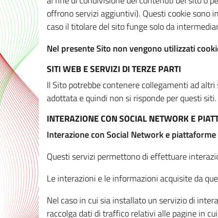
al fine di condivisione dei contenuti del sito o 
offrono servizi aggiuntivi). Questi cookie sono in
caso il titolare del sito funge solo da intermediar
Nel presente Sito non vengono utilizzati cookie
SITI WEB E SERVIZI DI TERZE PARTI
Il Sito potrebbe contenere collegamenti ad altri
adottata e quindi non si risponde per questi siti.
INTERAZIONE CON SOCIAL NETWORK E PIA
Interazione con Social Network e piattaforme
Questi servizi permettono di effettuare interazi
Le interazioni e le informazioni acquisite da qu
Nel caso in cui sia installato un servizio di inter
raccolga dati di traffico relativi alle pagine in cui