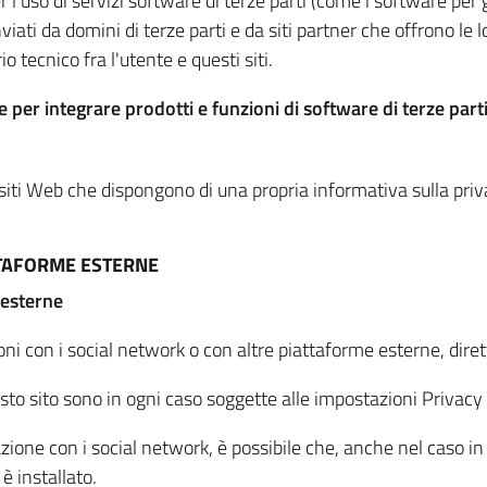
per l'uso di servizi software di terze parti (come i software pe
viati da domini di terze parti e da siti partner che offrono le l
io tecnico fra l'utente e questi siti.
 per integrare prodotti e funzioni di software di terze parti
 siti Web che dispongono di una propria informativa sulla pri
TTAFORME ESTERNE
 esterne
oni con i social network o con altre piattaforme esterne, dire
esto sito sono in ogni caso soggette alle impostazioni Privacy 
azione con i social network, è possibile che, anche nel caso in c
 è installato.