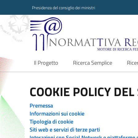
Presidenza del consiglio dei ministri
Normattiva Region
Il Progetto
Ricerca Semplice
Rice
current
COOKIE POLICY DEL 
Premessa
Informazioni sui cookie
Tipologia di cookie
Siti web e servizi di terze parti
Interazioni con Social Network e piattaforme 