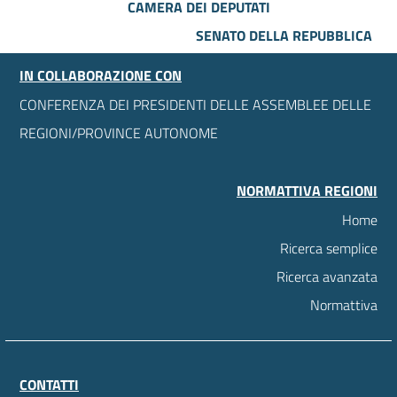
CAMERA DEI DEPUTATI
SENATO DELLA REPUBBLICA
IN COLLABORAZIONE CON
CONFERENZA DEI PRESIDENTI DELLE ASSEMBLEE DELLE
REGIONI/PROVINCE AUTONOME
NORMATTIVA REGIONI
Home
Ricerca semplice
Ricerca avanzata
Normattiva
CONTATTI