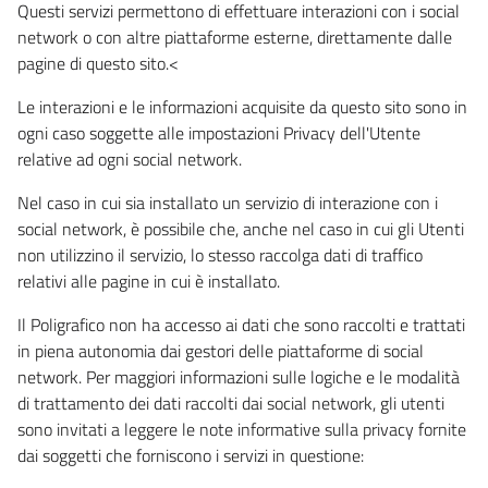
Questi servizi permettono di effettuare interazioni con i social
network o con altre piattaforme esterne, direttamente dalle
pagine di questo sito.<
Le interazioni e le informazioni acquisite da questo sito sono in
ogni caso soggette alle impostazioni Privacy dell'Utente
relative ad ogni social network.
Nel caso in cui sia installato un servizio di interazione con i
social network, è possibile che, anche nel caso in cui gli Utenti
non utilizzino il servizio, lo stesso raccolga dati di traffico
relativi alle pagine in cui è installato.
Il Poligrafico non ha accesso ai dati che sono raccolti e trattati
in piena autonomia dai gestori delle piattaforme di social
network. Per maggiori informazioni sulle logiche e le modalità
di trattamento dei dati raccolti dai social network, gli utenti
sono invitati a leggere le note informative sulla privacy fornite
dai soggetti che forniscono i servizi in questione: