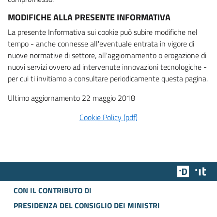
MODIFICHE ALLA PRESENTE INFORMATIVA
La presente Informativa sui cookie può subire modifiche nel
tempo - anche connesse all'eventuale entrata in vigore di
nuove normative di settore, all'aggiornamento o erogazione di
nuovi servizi ovvero ad intervenute innovazioni tecnologiche -
per cui ti invitiamo a consultare periodicamente questa pagina.
Ultimo aggiornamento 22 maggio 2018
Cookie Policy (pdf)
Team Dig
Des
CON IL CONTRIBUTO DI
PRESIDENZA DEL CONSIGLIO DEI MINISTRI