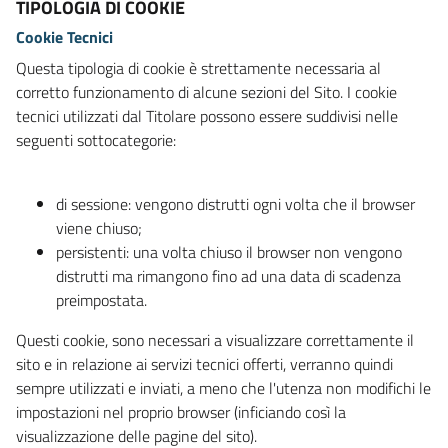
TIPOLOGIA DI COOKIE
Cookie Tecnici
Questa tipologia di cookie è strettamente necessaria al
corretto funzionamento di alcune sezioni del Sito. I cookie
tecnici utilizzati dal Titolare possono essere suddivisi nelle
seguenti sottocategorie:
di sessione: vengono distrutti ogni volta che il browser
viene chiuso;
persistenti: una volta chiuso il browser non vengono
distrutti ma rimangono fino ad una data di scadenza
preimpostata.
Questi cookie, sono necessari a visualizzare correttamente il
sito e in relazione ai servizi tecnici offerti, verranno quindi
sempre utilizzati e inviati, a meno che l'utenza non modifichi le
impostazioni nel proprio browser (inficiando così la
visualizzazione delle pagine del sito).