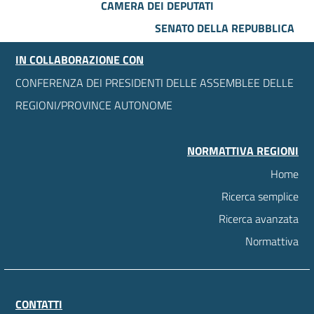
CAMERA DEI DEPUTATI
SENATO DELLA REPUBBLICA
IN COLLABORAZIONE CON
CONFERENZA DEI PRESIDENTI DELLE ASSEMBLEE DELLE
REGIONI/PROVINCE AUTONOME
NORMATTIVA REGIONI
Home
Ricerca semplice
Ricerca avanzata
Normattiva
CONTATTI