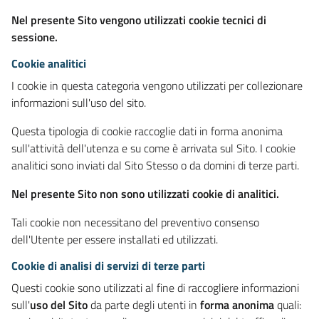
Nel presente Sito vengono utilizzati cookie tecnici di
sessione.
Cookie analitici
I cookie in questa categoria vengono utilizzati per collezionare
informazioni sull'uso del sito.
Questa tipologia di cookie raccoglie dati in forma anonima
sull'attività dell'utenza e su come è arrivata sul Sito. I cookie
analitici sono inviati dal Sito Stesso o da domini di terze parti.
Nel presente Sito non sono utilizzati cookie di analitici.
Tali cookie non necessitano del preventivo consenso
dell'Utente per essere installati ed utilizzati.
Cookie di analisi di servizi di terze parti
Questi cookie sono utilizzati al fine di raccogliere informazioni
sull'
uso del Sito
da parte degli utenti in
forma anonima
quali: