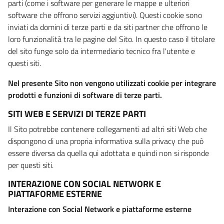
parti (come i software per generare le mappe e ulteriori
software che offrono servizi aggiuntivi). Questi cookie sono
inviati da domini di terze parti e da siti partner che offrono le
loro funzionalità tra le pagine del Sito. In questo caso il titolare
del sito funge solo da intermediario tecnico fra l'utente e
questi siti.
Nel presente Sito non vengono utilizzati cookie per integrare
prodotti e funzioni di software di terze parti.
SITI WEB E SERVIZI DI TERZE PARTI
Il Sito potrebbe contenere collegamenti ad altri siti Web che
dispongono di una propria informativa sulla privacy che può
essere diversa da quella qui adottata e quindi non si risponde
per questi siti.
INTERAZIONE CON SOCIAL NETWORK E
PIATTAFORME ESTERNE
Interazione con Social Network e piattaforme esterne