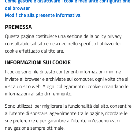
Come gestire e disattivare i cookie mediante configurazione
del browser
Modifiche alla presente informativa
PREMESSA
Questa pagina costituisce una sezione della policy privacy
consultabile sul sito e descrive nello specifico l'utilizzo dei
cookie effettuato dal titolare.
INFORMAZIONI SUI COOKIE
I cookie sono file di testo contenenti informazioni minime
inviate al browser e archiviate sul computer, ogni volta che si
visita un sito web. A ogni collegamento i cookie rimandano le
informazioni al sito di riferimento.
Sono utilizzati per migliorare la funzionalità del sito, consentire
all'utente di spostarsi agevolmente tra le pagine, ricordare le
sue preferenze e per garantire all'utente un'esperienza di
navigazione sempre ottimale.