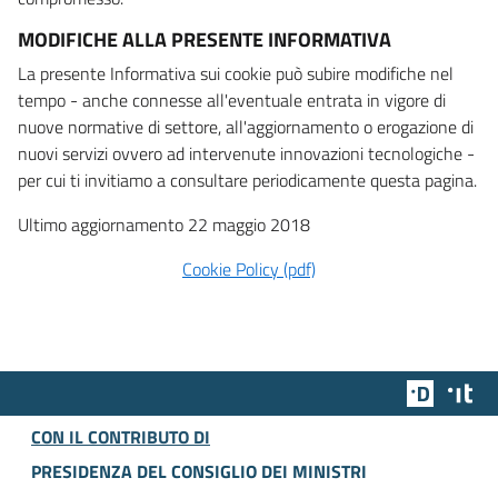
MODIFICHE ALLA PRESENTE INFORMATIVA
La presente Informativa sui cookie può subire modifiche nel
tempo - anche connesse all'eventuale entrata in vigore di
nuove normative di settore, all'aggiornamento o erogazione di
nuovi servizi ovvero ad intervenute innovazioni tecnologiche -
per cui ti invitiamo a consultare periodicamente questa pagina.
Ultimo aggiornamento 22 maggio 2018
Cookie Policy (pdf)
Team Dig
Des
CON IL CONTRIBUTO DI
PRESIDENZA DEL CONSIGLIO DEI MINISTRI