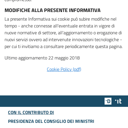
MODIFICHE ALLA PRESENTE INFORMATIVA
La presente Informativa sui cookie può subire modifiche nel
tempo - anche connesse all'eventuale entrata in vigore di
nuove normative di settore, all'aggiornamento o erogazione di
nuovi servizi ovvero ad intervenute innovazioni tecnologiche -
per cui ti invitiamo a consultare periodicamente questa pagina.
Ultimo aggiornamento 22 maggio 2018
Cookie Policy (pdf)
Team Dig
Des
CON IL CONTRIBUTO DI
PRESIDENZA DEL CONSIGLIO DEI MINISTRI