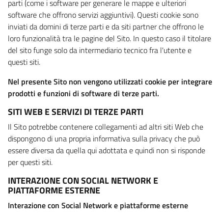
parti (come i software per generare le mappe e ulteriori
software che offrono servizi aggiuntivi). Questi cookie sono
inviati da domini di terze parti e da siti partner che offrono le
loro funzionalità tra le pagine del Sito. In questo caso il titolare
del sito funge solo da intermediario tecnico fra l'utente e
questi siti.
Nel presente Sito non vengono utilizzati cookie per integrare
prodotti e funzioni di software di terze parti.
SITI WEB E SERVIZI DI TERZE PARTI
Il Sito potrebbe contenere collegamenti ad altri siti Web che
dispongono di una propria informativa sulla privacy che può
essere diversa da quella qui adottata e quindi non si risponde
per questi siti.
INTERAZIONE CON SOCIAL NETWORK E
PIATTAFORME ESTERNE
Interazione con Social Network e piattaforme esterne