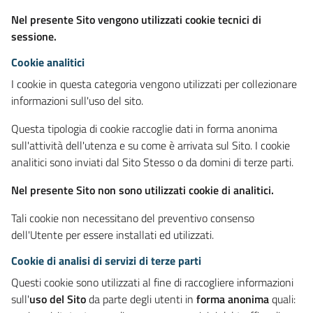
Nel presente Sito vengono utilizzati cookie tecnici di
sessione.
Cookie analitici
I cookie in questa categoria vengono utilizzati per collezionare
informazioni sull'uso del sito.
Questa tipologia di cookie raccoglie dati in forma anonima
sull'attività dell'utenza e su come è arrivata sul Sito. I cookie
analitici sono inviati dal Sito Stesso o da domini di terze parti.
Nel presente Sito non sono utilizzati cookie di analitici.
Tali cookie non necessitano del preventivo consenso
dell'Utente per essere installati ed utilizzati.
Cookie di analisi di servizi di terze parti
Questi cookie sono utilizzati al fine di raccogliere informazioni
sull'
uso del Sito
da parte degli utenti in
forma anonima
quali: