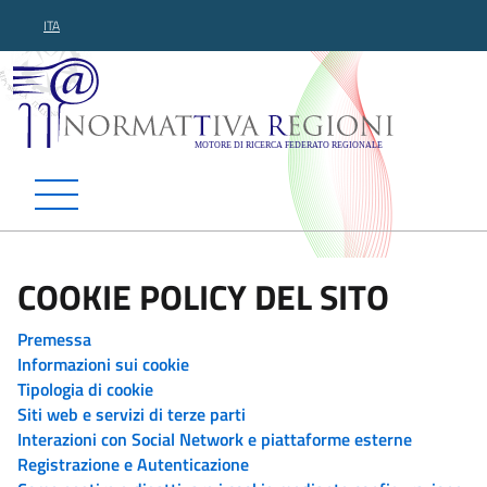
ITA
Normattiva Regioni - Motor
COOKIE POLICY DEL SITO
Premessa
Informazioni sui cookie
Tipologia di cookie
Siti web e servizi di terze parti
Interazioni con Social Network e piattaforme esterne
Registrazione e Autenticazione