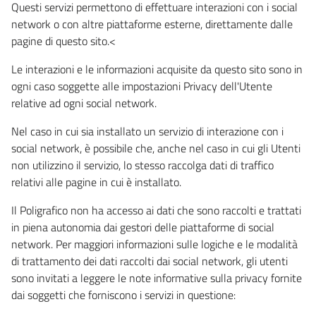
Questi servizi permettono di effettuare interazioni con i social
network o con altre piattaforme esterne, direttamente dalle
pagine di questo sito.<
Le interazioni e le informazioni acquisite da questo sito sono in
ogni caso soggette alle impostazioni Privacy dell'Utente
relative ad ogni social network.
Nel caso in cui sia installato un servizio di interazione con i
social network, è possibile che, anche nel caso in cui gli Utenti
non utilizzino il servizio, lo stesso raccolga dati di traffico
relativi alle pagine in cui è installato.
Il Poligrafico non ha accesso ai dati che sono raccolti e trattati
in piena autonomia dai gestori delle piattaforme di social
network. Per maggiori informazioni sulle logiche e le modalità
di trattamento dei dati raccolti dai social network, gli utenti
sono invitati a leggere le note informative sulla privacy fornite
dai soggetti che forniscono i servizi in questione: