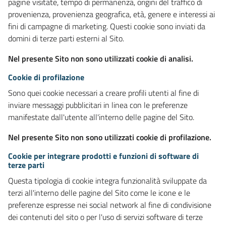
pagine visitate, tempo di permanenza, origini del traffico di
provenienza, provenienza geografica, età, genere e interessi ai
fini di campagne di marketing. Questi cookie sono inviati da
domini di terze parti esterni al Sito.
Nel presente Sito non sono utilizzati cookie di analisi.
Cookie di profilazione
Sono quei cookie necessari a creare profili utenti al fine di
inviare messaggi pubblicitari in linea con le preferenze
manifestate dall'utente all'interno delle pagine del Sito.
Nel presente Sito non sono utilizzati cookie di profilazione.
Cookie per integrare prodotti e funzioni di software di
terze parti
Questa tipologia di cookie integra funzionalità sviluppate da
terzi all'interno delle pagine del Sito come le icone e le
preferenze espresse nei social network al fine di condivisione
dei contenuti del sito o per l'uso di servizi software di terze