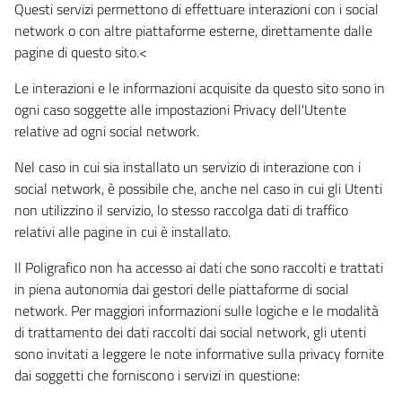
Questi servizi permettono di effettuare interazioni con i social
network o con altre piattaforme esterne, direttamente dalle
pagine di questo sito.<
Le interazioni e le informazioni acquisite da questo sito sono in
ogni caso soggette alle impostazioni Privacy dell'Utente
relative ad ogni social network.
Nel caso in cui sia installato un servizio di interazione con i
social network, è possibile che, anche nel caso in cui gli Utenti
non utilizzino il servizio, lo stesso raccolga dati di traffico
relativi alle pagine in cui è installato.
Il Poligrafico non ha accesso ai dati che sono raccolti e trattati
in piena autonomia dai gestori delle piattaforme di social
network. Per maggiori informazioni sulle logiche e le modalità
di trattamento dei dati raccolti dai social network, gli utenti
sono invitati a leggere le note informative sulla privacy fornite
dai soggetti che forniscono i servizi in questione: