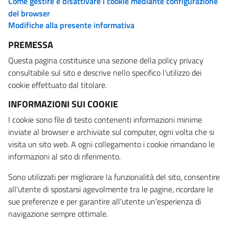
Come gestire e disattivare i cookie mediante configurazione
del browser
Modifiche alla presente informativa
PREMESSA
Questa pagina costituisce una sezione della policy privacy
consultabile sul sito e descrive nello specifico l'utilizzo dei
cookie effettuato dal titolare.
INFORMAZIONI SUI COOKIE
I cookie sono file di testo contenenti informazioni minime
inviate al browser e archiviate sul computer, ogni volta che si
visita un sito web. A ogni collegamento i cookie rimandano le
informazioni al sito di riferimento.
Sono utilizzati per migliorare la funzionalità del sito, consentire
all'utente di spostarsi agevolmente tra le pagine, ricordare le
sue preferenze e per garantire all'utente un'esperienza di
navigazione sempre ottimale.