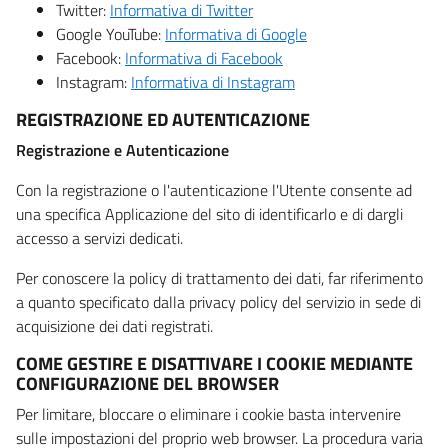
Twitter:
Informativa di Twitter
Google YouTube:
Informativa di Google
Facebook:
Informativa di Facebook
Instagram:
Informativa di Instagram
REGISTRAZIONE ED AUTENTICAZIONE
Registrazione e Autenticazione
Con la registrazione o l'autenticazione l'Utente consente ad
una specifica Applicazione del sito di identificarlo e di dargli
accesso a servizi dedicati.
Per conoscere la policy di trattamento dei dati, far riferimento
a quanto specificato dalla privacy policy del servizio in sede di
acquisizione dei dati registrati.
COME GESTIRE E DISATTIVARE I COOKIE MEDIANTE
CONFIGURAZIONE DEL BROWSER
Per limitare, bloccare o eliminare i cookie basta intervenire
sulle impostazioni del proprio web browser. La procedura varia