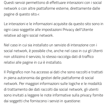
Questi servizi permettono di effettuare interazioni con i social
network o con altre piattaforme esterne, direttamente dalle
pagine di questo sito.<
Le interazioni e le informazioni acquisite da questo sito sono in
ogni caso soggette alle impostazioni Privacy dell'Utente
relative ad ogni social network.
Nel caso in cui sia installato un servizio di interazione con i
social network, è possibile che, anche nel caso in cui gli Utenti
non utilizzino il servizio, lo stesso raccolga dati di traffico
relativi alle pagine in cui è installato.
Il Poligrafico non ha accesso ai dati che sono raccolti e trattati
in piena autonomia dai gestori delle piattaforme di social
network. Per maggiori informazioni sulle logiche e le modalità
di trattamento dei dati raccolti dai social network, gli utenti
sono invitati a leggere le note informative sulla privacy fornite
dai soggetti che forniscono i servizi in questione: