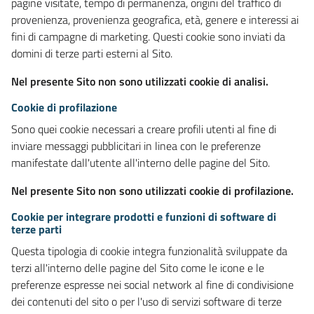
pagine visitate, tempo di permanenza, origini del traffico di
provenienza, provenienza geografica, età, genere e interessi ai
fini di campagne di marketing. Questi cookie sono inviati da
domini di terze parti esterni al Sito.
Nel presente Sito non sono utilizzati cookie di analisi.
Cookie di profilazione
Sono quei cookie necessari a creare profili utenti al fine di
inviare messaggi pubblicitari in linea con le preferenze
manifestate dall'utente all'interno delle pagine del Sito.
Nel presente Sito non sono utilizzati cookie di profilazione.
Cookie per integrare prodotti e funzioni di software di
terze parti
Questa tipologia di cookie integra funzionalità sviluppate da
terzi all'interno delle pagine del Sito come le icone e le
preferenze espresse nei social network al fine di condivisione
dei contenuti del sito o per l'uso di servizi software di terze