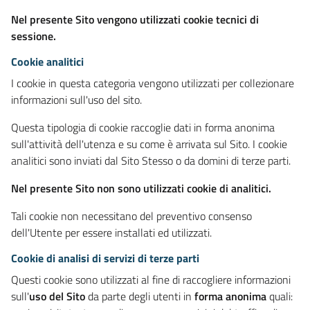
Nel presente Sito vengono utilizzati cookie tecnici di
sessione.
Cookie analitici
I cookie in questa categoria vengono utilizzati per collezionare
informazioni sull'uso del sito.
Questa tipologia di cookie raccoglie dati in forma anonima
sull'attività dell'utenza e su come è arrivata sul Sito. I cookie
analitici sono inviati dal Sito Stesso o da domini di terze parti.
Nel presente Sito non sono utilizzati cookie di analitici.
Tali cookie non necessitano del preventivo consenso
dell'Utente per essere installati ed utilizzati.
Cookie di analisi di servizi di terze parti
Questi cookie sono utilizzati al fine di raccogliere informazioni
sull'
uso del Sito
da parte degli utenti in
forma anonima
quali: