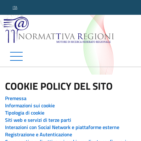
ITA
Normattiva Regioni - Motor
COOKIE POLICY DEL SITO
Premessa
Informazioni sui cookie
Tipologia di cookie
Siti web e servizi di terze parti
Interazioni con Social Network e piattaforme esterne
Registrazione e Autenticazione