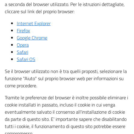
a seconda del browser utilizzato. Per le istruzioni dettagliate,
cliccare sul link del proprio browser:
Internet Explorer
Firefox
Google Chrome
Opera
Safari
Safari OS
Se il browser utilizzato non è tra quelli proposti, selezionare la
funzione "Aiuto" sul proprio browser web per informazioni su
come procedere.
Tramite le preferenze del browser è inoltre possibile eliminare i
cookie installati in passato, incluso il cookie in cui venga
eventualmente salvato il consenso all'installazione di cookie
da parte di questo sito. E' importante sapere che disabilitando
tutti i cookie, il funzionamento di questo sito potrebbe essere
compromesso.