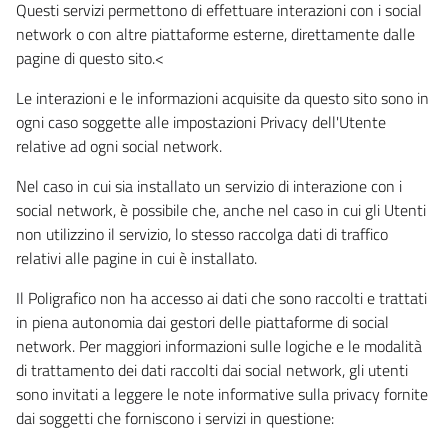
Questi servizi permettono di effettuare interazioni con i social
network o con altre piattaforme esterne, direttamente dalle
pagine di questo sito.<
Le interazioni e le informazioni acquisite da questo sito sono in
ogni caso soggette alle impostazioni Privacy dell'Utente
relative ad ogni social network.
Nel caso in cui sia installato un servizio di interazione con i
social network, è possibile che, anche nel caso in cui gli Utenti
non utilizzino il servizio, lo stesso raccolga dati di traffico
relativi alle pagine in cui è installato.
Il Poligrafico non ha accesso ai dati che sono raccolti e trattati
in piena autonomia dai gestori delle piattaforme di social
network. Per maggiori informazioni sulle logiche e le modalità
di trattamento dei dati raccolti dai social network, gli utenti
sono invitati a leggere le note informative sulla privacy fornite
dai soggetti che forniscono i servizi in questione: