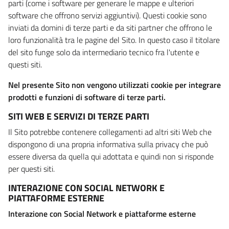
parti (come i software per generare le mappe e ulteriori
software che offrono servizi aggiuntivi). Questi cookie sono
inviati da domini di terze parti e da siti partner che offrono le
loro funzionalità tra le pagine del Sito. In questo caso il titolare
del sito funge solo da intermediario tecnico fra l'utente e
questi siti.
Nel presente Sito non vengono utilizzati cookie per integrare
prodotti e funzioni di software di terze parti.
SITI WEB E SERVIZI DI TERZE PARTI
Il Sito potrebbe contenere collegamenti ad altri siti Web che
dispongono di una propria informativa sulla privacy che può
essere diversa da quella qui adottata e quindi non si risponde
per questi siti.
INTERAZIONE CON SOCIAL NETWORK E
PIATTAFORME ESTERNE
Interazione con Social Network e piattaforme esterne