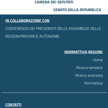
CAMERA DEI DEPUTATI
SENATO DELLA REPUBBLICA
IN COLLABORAZIONE CON
CONFERENZA DEI PRESIDENTI DELLE ASSEMBLEE DELLE
REGIONI/PROVINCE AUTONOME
NORMATTIVA REGIONI
Home
Ricerca semplice
Ricerca avanzata
Normattiva
CONTATTI