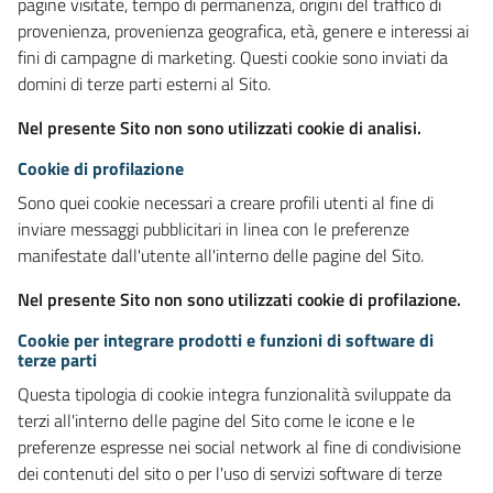
pagine visitate, tempo di permanenza, origini del traffico di
provenienza, provenienza geografica, età, genere e interessi ai
fini di campagne di marketing. Questi cookie sono inviati da
domini di terze parti esterni al Sito.
Nel presente Sito non sono utilizzati cookie di analisi.
Cookie di profilazione
Sono quei cookie necessari a creare profili utenti al fine di
inviare messaggi pubblicitari in linea con le preferenze
manifestate dall'utente all'interno delle pagine del Sito.
Nel presente Sito non sono utilizzati cookie di profilazione.
Cookie per integrare prodotti e funzioni di software di
terze parti
Questa tipologia di cookie integra funzionalità sviluppate da
terzi all'interno delle pagine del Sito come le icone e le
preferenze espresse nei social network al fine di condivisione
dei contenuti del sito o per l'uso di servizi software di terze