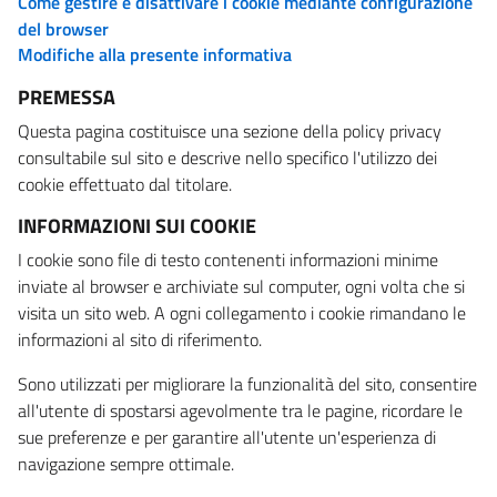
Come gestire e disattivare i cookie mediante configurazione
del browser
Modifiche alla presente informativa
PREMESSA
Questa pagina costituisce una sezione della policy privacy
consultabile sul sito e descrive nello specifico l'utilizzo dei
cookie effettuato dal titolare.
INFORMAZIONI SUI COOKIE
I cookie sono file di testo contenenti informazioni minime
inviate al browser e archiviate sul computer, ogni volta che si
visita un sito web. A ogni collegamento i cookie rimandano le
informazioni al sito di riferimento.
Sono utilizzati per migliorare la funzionalità del sito, consentire
all'utente di spostarsi agevolmente tra le pagine, ricordare le
sue preferenze e per garantire all'utente un'esperienza di
navigazione sempre ottimale.