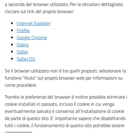
a seconda del browser utilizzato. Per le istruzioni dettagliate,
cliccare sul link del proprio browser:
Internet Explorer
Firefox
Google Chrome
Opera
Safari
Safari OS
Se il browser utilizzato non è tra quelli proposti, selezionare la
funzione "Aiuto" sul proprio browser web per informazioni su
come procedere.
Tramite le preferenze del browser è inoltre possibile eliminare i
cookie installati in passato, incluso il cookie in cui venga
eventualmente salvato il consenso all'installazione di cookie
da parte di questo sito. E' importante sapere che disabilitando
tutti i cookie, il funzionamento di questo sito potrebbe essere
compromesso.