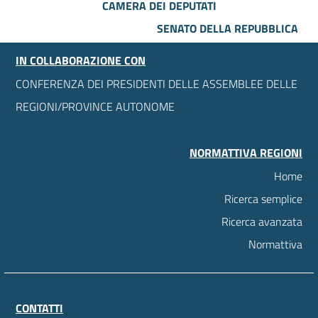
CAMERA DEI DEPUTATI
SENATO DELLA REPUBBLICA
IN COLLABORAZIONE CON
CONFERENZA DEI PRESIDENTI DELLE ASSEMBLEE DELLE
REGIONI/PROVINCE AUTONOME
NORMATTIVA REGIONI
Home
Ricerca semplice
Ricerca avanzata
Normattiva
CONTATTI