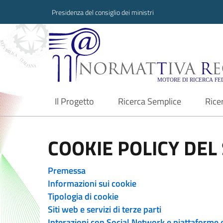
Presidenza del consiglio dei ministri
Normattiva Region
Il Progetto
Ricerca Semplice
Rice
current
COOKIE POLICY DEL 
Premessa
Informazioni sui cookie
Tipologia di cookie
Siti web e servizi di terze parti
Interazioni con Social Network e piattaforme 