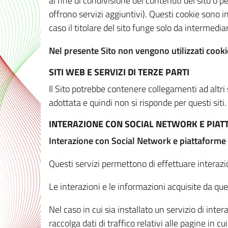
al fine di condivisione dei contenuti del sito o 
offrono servizi aggiuntivi). Questi cookie sono in
caso il titolare del sito funge solo da intermediar
Nel presente Sito non vengono utilizzati cookie
SITI WEB E SERVIZI DI TERZE PARTI
Il Sito potrebbe contenere collegamenti ad altri
adottata e quindi non si risponde per questi siti.
INTERAZIONE CON SOCIAL NETWORK E PIA
Interazione con Social Network e piattaforme
Questi servizi permettono di effettuare interazi
Le interazioni e le informazioni acquisite da qu
Nel caso in cui sia installato un servizio di inter
raccolga dati di traffico relativi alle pagine in cui