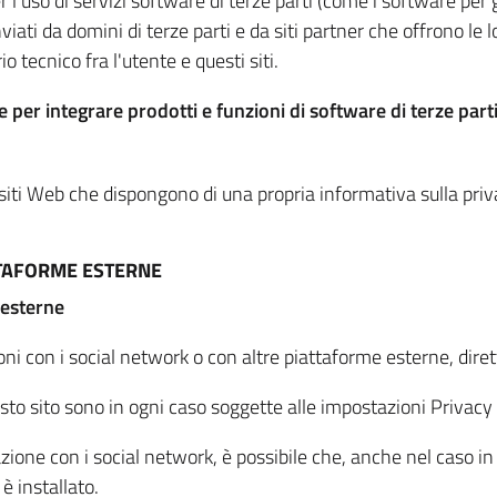
per l'uso di servizi software di terze parti (come i software pe
viati da domini di terze parti e da siti partner che offrono le l
io tecnico fra l'utente e questi siti.
 per integrare prodotti e funzioni di software di terze parti
 siti Web che dispongono di una propria informativa sulla pri
TTAFORME ESTERNE
 esterne
oni con i social network o con altre piattaforme esterne, dire
esto sito sono in ogni caso soggette alle impostazioni Privacy 
azione con i social network, è possibile che, anche nel caso in c
 è installato.