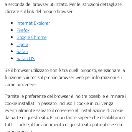
a seconda del browser utilizzato. Per le istruzioni dettagliate,
cliccare sul link del proprio browser:
Internet Explorer
Firefox
Google Chrome
Opera
Safari
Safari OS
Se il browser utilizzato non è tra quelli proposti, selezionare la
funzione "Aiuto" sul proprio browser web per informazioni su
come procedere.
Tramite le preferenze del browser è inoltre possibile eliminare i
cookie installati in passato, incluso il cookie in cui venga
eventualmente salvato il consenso all'installazione di cookie
da parte di questo sito. E' importante sapere che disabilitando
tutti i cookie, il funzionamento di questo sito potrebbe essere
compromesso.