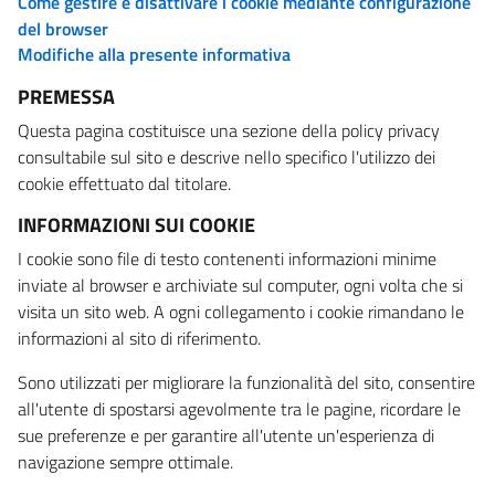
Come gestire e disattivare i cookie mediante configurazione
del browser
Modifiche alla presente informativa
PREMESSA
Questa pagina costituisce una sezione della policy privacy
consultabile sul sito e descrive nello specifico l'utilizzo dei
cookie effettuato dal titolare.
INFORMAZIONI SUI COOKIE
I cookie sono file di testo contenenti informazioni minime
inviate al browser e archiviate sul computer, ogni volta che si
visita un sito web. A ogni collegamento i cookie rimandano le
informazioni al sito di riferimento.
Sono utilizzati per migliorare la funzionalità del sito, consentire
all'utente di spostarsi agevolmente tra le pagine, ricordare le
sue preferenze e per garantire all'utente un'esperienza di
navigazione sempre ottimale.