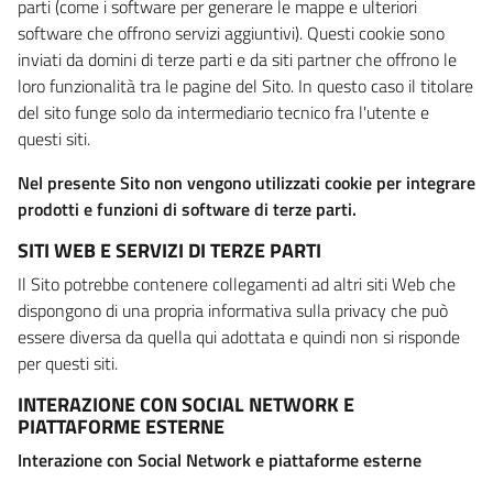
parti (come i software per generare le mappe e ulteriori
software che offrono servizi aggiuntivi). Questi cookie sono
inviati da domini di terze parti e da siti partner che offrono le
loro funzionalità tra le pagine del Sito. In questo caso il titolare
del sito funge solo da intermediario tecnico fra l'utente e
questi siti.
Nel presente Sito non vengono utilizzati cookie per integrare
prodotti e funzioni di software di terze parti.
SITI WEB E SERVIZI DI TERZE PARTI
Il Sito potrebbe contenere collegamenti ad altri siti Web che
dispongono di una propria informativa sulla privacy che può
essere diversa da quella qui adottata e quindi non si risponde
per questi siti.
INTERAZIONE CON SOCIAL NETWORK E
PIATTAFORME ESTERNE
Interazione con Social Network e piattaforme esterne