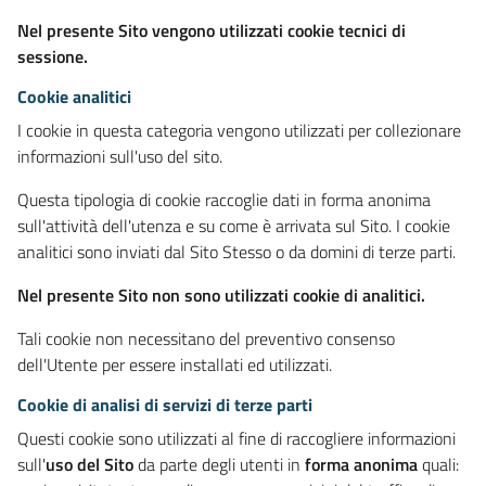
Nel presente Sito vengono utilizzati cookie tecnici di
sessione.
Cookie analitici
I cookie in questa categoria vengono utilizzati per collezionare
informazioni sull'uso del sito.
Questa tipologia di cookie raccoglie dati in forma anonima
sull'attività dell'utenza e su come è arrivata sul Sito. I cookie
analitici sono inviati dal Sito Stesso o da domini di terze parti.
Nel presente Sito non sono utilizzati cookie di analitici.
Tali cookie non necessitano del preventivo consenso
dell'Utente per essere installati ed utilizzati.
Cookie di analisi di servizi di terze parti
Questi cookie sono utilizzati al fine di raccogliere informazioni
sull'
uso del Sito
da parte degli utenti in
forma anonima
quali: