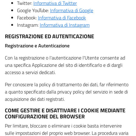
Twitter:
Informativa di Twitter
Google YouTube:
Informativa di Google
Facebook:
Informativa di Facebook
Instagram:
Informativa di Instagram
REGISTRAZIONE ED AUTENTICAZIONE
Registrazione e Autenticazione
Con la registrazione o l'autenticazione l'Utente consente ad
una specifica Applicazione del sito di identificarlo e di dargli
accesso a servizi dedicati.
Per conoscere la policy di trattamento dei dati, far riferimento
a quanto specificato dalla privacy policy del servizio in sede di
acquisizione dei dati registrati.
COME GESTIRE E DISATTIVARE I COOKIE MEDIANTE
CONFIGURAZIONE DEL BROWSER
Per limitare, bloccare o eliminare i cookie basta intervenire
sulle impostazioni del proprio web browser. La procedura varia