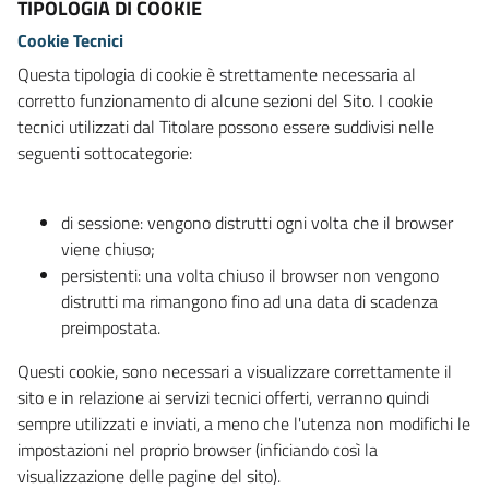
TIPOLOGIA DI COOKIE
Cookie Tecnici
Questa tipologia di cookie è strettamente necessaria al
corretto funzionamento di alcune sezioni del Sito. I cookie
tecnici utilizzati dal Titolare possono essere suddivisi nelle
seguenti sottocategorie:
di sessione: vengono distrutti ogni volta che il browser
viene chiuso;
persistenti: una volta chiuso il browser non vengono
distrutti ma rimangono fino ad una data di scadenza
preimpostata.
Questi cookie, sono necessari a visualizzare correttamente il
sito e in relazione ai servizi tecnici offerti, verranno quindi
sempre utilizzati e inviati, a meno che l'utenza non modifichi le
impostazioni nel proprio browser (inficiando così la
visualizzazione delle pagine del sito).