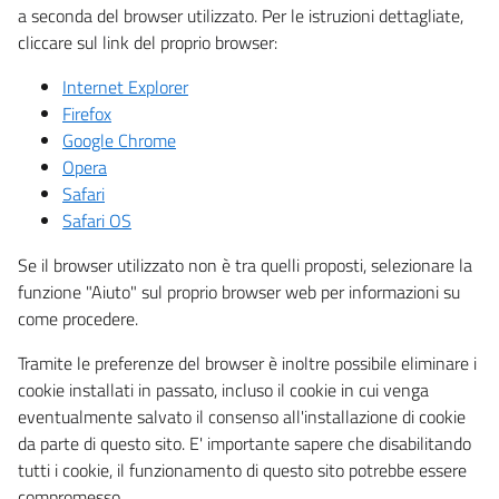
a seconda del browser utilizzato. Per le istruzioni dettagliate,
cliccare sul link del proprio browser:
Internet Explorer
Firefox
Google Chrome
Opera
Safari
Safari OS
Se il browser utilizzato non è tra quelli proposti, selezionare la
funzione "Aiuto" sul proprio browser web per informazioni su
come procedere.
Tramite le preferenze del browser è inoltre possibile eliminare i
cookie installati in passato, incluso il cookie in cui venga
eventualmente salvato il consenso all'installazione di cookie
da parte di questo sito. E' importante sapere che disabilitando
tutti i cookie, il funzionamento di questo sito potrebbe essere
compromesso.